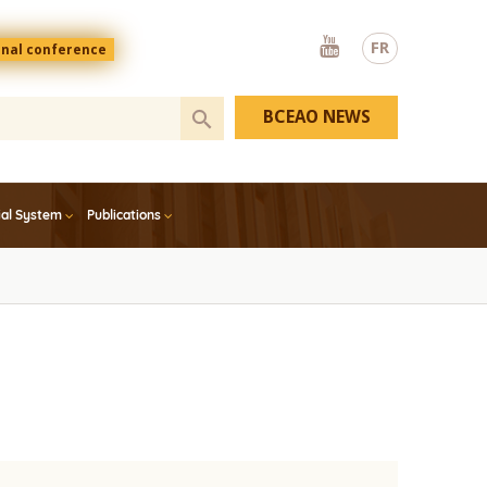
Youtube
FR
onal conference
BCEAO NEWS
ial System
Publications