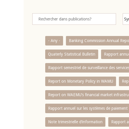
- Any -
Banking Commission Annual Repo
Quaterly Statistical Bulletin
Rapport annue
Rapport semestriel de surveillance des servic
Report on Monetary Policy in WAMU
Rep
Report on WAEMU’s financial market infrastru
Rapport annuel sur les systèmes de paiement
Note trimestrielle d‘information
Rapport a