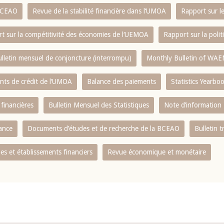
 BCEAO
Revue de la stabilité financière dans l‘UMOA
Rapport sur l
t sur la compétitivité des économies de l‘UEMOA
Rapport sur la poli
lletin mensuel de conjoncture (interrompu)
Monthly Bulletin of WAE
ents de crédit de l‘UMOA
Balance des paiements
Statistics Yearbo
 financières
Bulletin Mensuel des Statistiques
Note d’information
nance
Documents d’études et de recherche de la BCEAO
Bulletin t
s et établissements financiers
Revue économique et monétaire