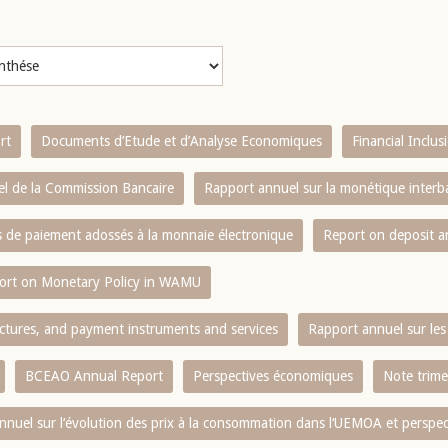
rt
Documents d’Etude et d’Analyse Economiques
Financial Inclu
l de la Commission Bancaire
Rapport annuel sur la monétique inter
es de paiement adossés à la monnaie électronique
Report on deposit 
ort on Monetary Policy in WAMU
ctures, and payment instruments and services
Rapport annuel sur les 
BCEAO Annual Report
Perspectives économiques
Note trime
nnuel sur l‘évolution des prix à la consommation dans l‘UEMOA et perspec