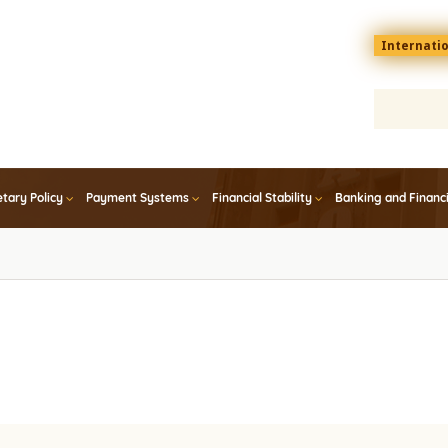
Menu
Internati
top
En
tary Policy
Payment Systems
Financial Stability
Banking and Financ