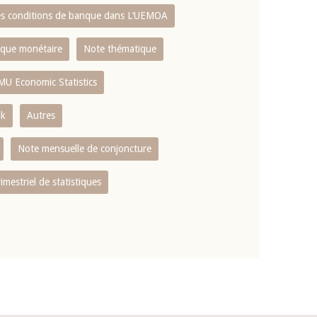
es conditions de banque dans L‘UEMOA
tique monétaire
Note thématique
MU Economic Statistics
ok
Autres
Note mensuelle de conjoncture
rimestriel de statistiques