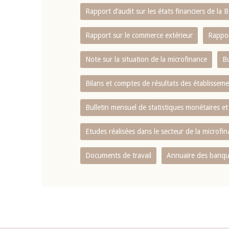
Rapport d‘audit sur les états financiers de la
Rapport sur le commerce extérieur
Rappor
Note sur la situation de la microfinance
Bu
Bilans et comptes de résultats des établissem
Bulletin mensuel de statistiques monétaires et
Etudes réalisées dans le secteur de la microfi
Documents de travail
Annuaire des banque