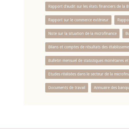
Rapport d‘audit sur les états financiers de la
Rapport sur le commerce extérieur
Rappor
Note sur la situation de la microfinance
Bu
Bilans et comptes de résultats des établissem
Bulletin mensuel de statistiques monétaires et
Etudes réalisées dans le secteur de la microfi
Documents de travail
Annuaire des banque