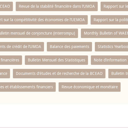
 BCEAO
Revue de la stabilité financière dans l‘UMOA
Rapport sur l
t sur la compétitivité des économies de l‘UEMOA
Rapport sur la poli
lletin mensuel de conjoncture (interrompu)
Monthly Bulletin of WAE
ents de crédit de l‘UMOA
Balance des paiements
Statistics Yearbo
 financières
Bulletin Mensuel des Statistiques
Note d’information
nance
Documents d’études et de recherche de la BCEAO
Bulletin t
s et établissements financiers
Revue économique et monétaire