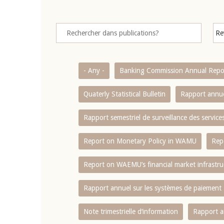
- Any -
Banking Commission Annual Repo
Quaterly Statistical Bulletin
Rapport annue
Rapport semestriel de surveillance des servic
Report on Monetary Policy in WAMU
Rep
Report on WAEMU’s financial market infrastru
Rapport annuel sur les systèmes de paiement
Note trimestrielle d‘information
Rapport a