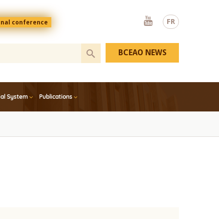
Youtube
FR
onal conference
BCEAO NEWS
ial System
Publications