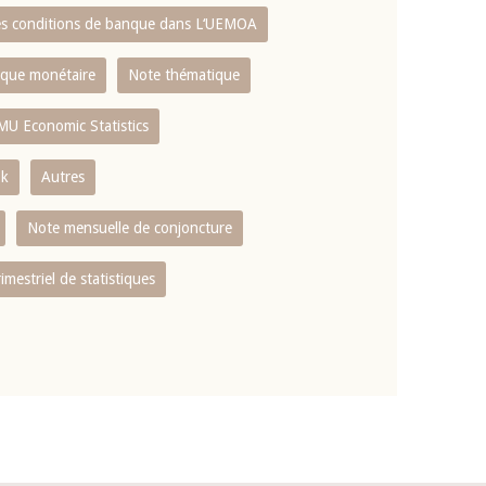
es conditions de banque dans L‘UEMOA
tique monétaire
Note thématique
MU Economic Statistics
ok
Autres
Note mensuelle de conjoncture
rimestriel de statistiques