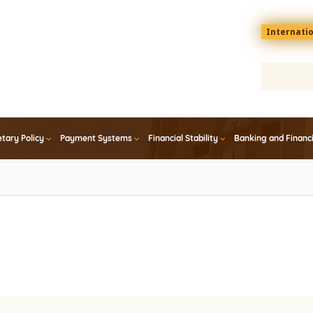
Menu
Internati
top
En
tary Policy
Payment Systems
Financial Stability
Banking and Financ