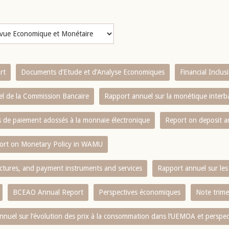
rt
Documents d’Etude et d’Analyse Economiques
Financial Inclu
l de la Commission Bancaire
Rapport annuel sur la monétique inter
es de paiement adossés à la monnaie électronique
Report on deposit 
ort on Monetary Policy in WAMU
ctures, and payment instruments and services
Rapport annuel sur les 
BCEAO Annual Report
Perspectives économiques
Note trime
nnuel sur l‘évolution des prix à la consommation dans l‘UEMOA et perspec