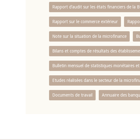
Rapport d‘audit sur les états financiers de la
Rapport sur le commerce extérieur
Rappor
Note sur la situation de la microfinance
Bu
Bilans et comptes de résultats des établissem
Bulletin mensuel de statistiques monétaires et
Etudes réalisées dans le secteur de la microfi
Documents de travail
Annuaire des banque