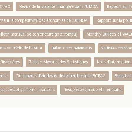
 BCEAO
Revue de la stabilité financière dans l‘UMOA
Rapport sur l
t sur la compétitivité des économies de l‘UEMOA
Rapport sur la poli
lletin mensuel de conjoncture (interrompu)
Monthly Bulletin of WAE
ents de crédit de l‘UMOA
Balance des paiements
Statistics Yearbo
 financières
Bulletin Mensuel des Statistiques
Note d’information
nance
Documents d’études et de recherche de la BCEAO
Bulletin t
s et établissements financiers
Revue économique et monétaire