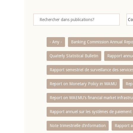
- Any -
Banking Commission Annual Repo
Quaterly Statistical Bulletin
Rapport annue
Rapport semestriel de surveillance des servic
Report on Monetary Policy in WAMU
Rep
Report on WAEMU’s financial market infrastru
Rapport annuel sur les systèmes de paiement
Note trimestrielle d‘information
Rapport a