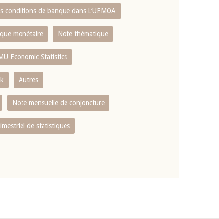
es conditions de banque dans L‘UEMOA
tique monétaire
Note thématique
MU Economic Statistics
ok
Autres
Note mensuelle de conjoncture
rimestriel de statistiques