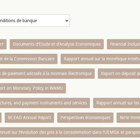
rt
Documents d’Etude et d’Analyse Economiques
Financial Inclu
l de la Commission Bancaire
Rapport annuel sur la monétique inter
es de paiement adossés à la monnaie électronique
Report on deposit 
ort on Monetary Policy in WAMU
ctures, and payment instruments and services
Rapport annuel sur les 
BCEAO Annual Report
Perspectives économiques
Note trime
nnuel sur l‘évolution des prix à la consommation dans l‘UEMOA et perspec