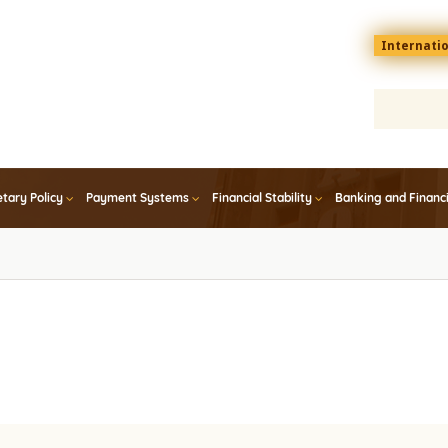
Menu
Internati
top
En
tary Policy
Payment Systems
Financial Stability
Banking and Financ