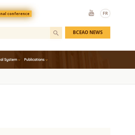
Youtube
FR
onal conference
BCEAO NEWS
ial System
Publications