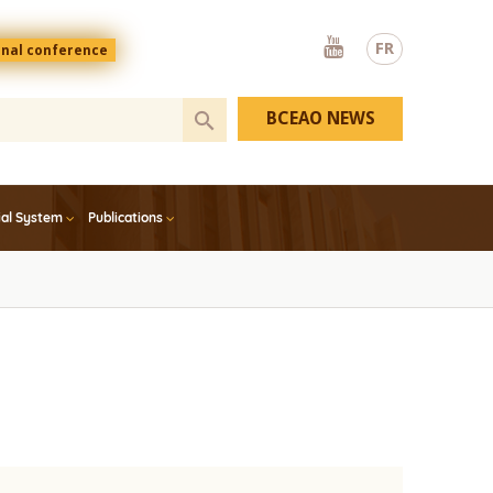
Youtube
FR
onal conference
BCEAO NEWS
ial System
Publications