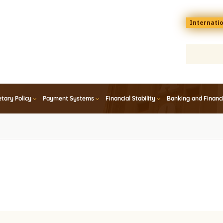
Menu
Internati
top
En
tary Policy
Payment Systems
Financial Stability
Banking and Financ