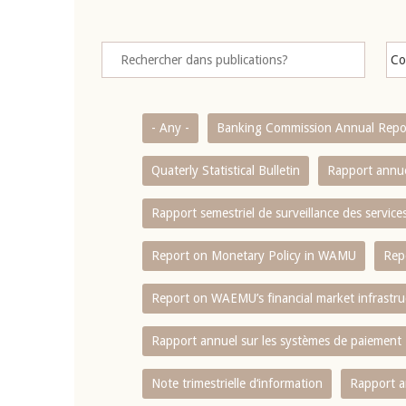
- Any -
Banking Commission Annual Repo
Quaterly Statistical Bulletin
Rapport annue
Rapport semestriel de surveillance des servic
Report on Monetary Policy in WAMU
Rep
Report on WAEMU’s financial market infrastru
Rapport annuel sur les systèmes de paiement
Note trimestrielle d‘information
Rapport a