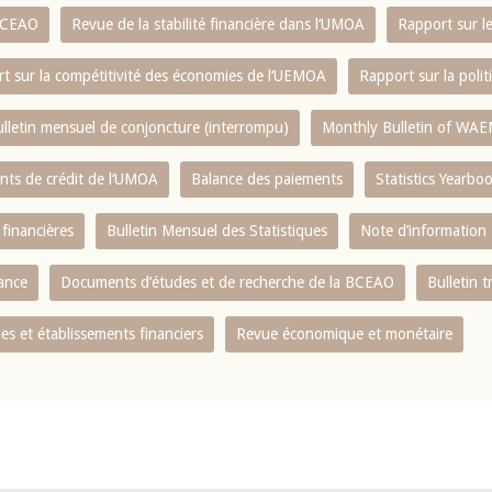
 BCEAO
Revue de la stabilité financière dans l‘UMOA
Rapport sur l
t sur la compétitivité des économies de l‘UEMOA
Rapport sur la poli
lletin mensuel de conjoncture (interrompu)
Monthly Bulletin of WAE
ents de crédit de l‘UMOA
Balance des paiements
Statistics Yearbo
 financières
Bulletin Mensuel des Statistiques
Note d’information
nance
Documents d’études et de recherche de la BCEAO
Bulletin t
s et établissements financiers
Revue économique et monétaire