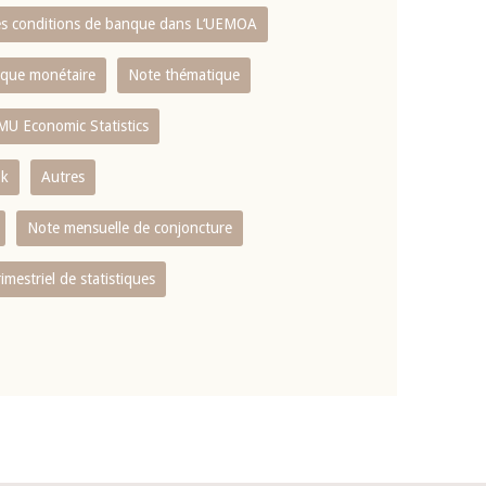
es conditions de banque dans L‘UEMOA
tique monétaire
Note thématique
MU Economic Statistics
ok
Autres
Note mensuelle de conjoncture
rimestriel de statistiques