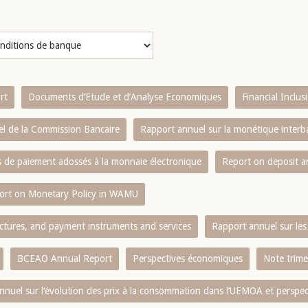
rt
Documents d’Etude et d’Analyse Economiques
Financial Inclu
l de la Commission Bancaire
Rapport annuel sur la monétique inter
es de paiement adossés à la monnaie électronique
Report on deposit 
ort on Monetary Policy in WAMU
ctures, and payment instruments and services
Rapport annuel sur les 
BCEAO Annual Report
Perspectives économiques
Note trime
nnuel sur l‘évolution des prix à la consommation dans l‘UEMOA et perspec