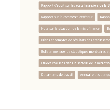
Rapport d‘audit sur les états financiers de la
Rapport sur le commerce extérieur
Rappor
Note sur la situation de la microfinance
Bu
Bilans et comptes de résultats des établissem
Bulletin mensuel de statistiques monétaires et
Etudes réalisées dans le secteur de la microfi
Documents de travail
Annuaire des banque