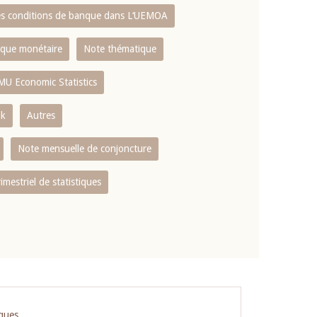
es conditions de banque dans L‘UEMOA
tique monétaire
Note thématique
MU Economic Statistics
ok
Autres
Note mensuelle de conjoncture
rimestriel de statistiques
iques