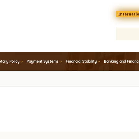
Menu
Internati
top
En
tary Policy
Payment Systems
Financial Stability
Banking and Financ