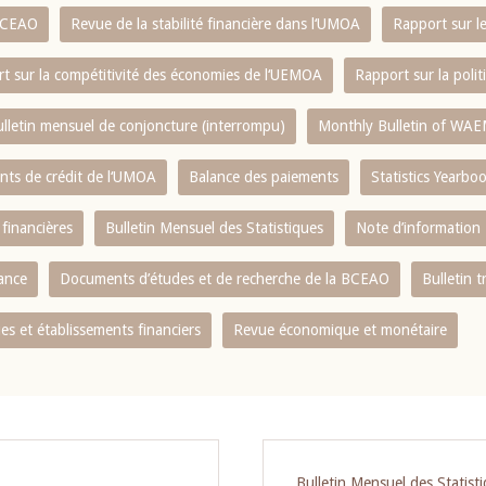
 BCEAO
Revue de la stabilité financière dans l‘UMOA
Rapport sur l
t sur la compétitivité des économies de l‘UEMOA
Rapport sur la poli
lletin mensuel de conjoncture (interrompu)
Monthly Bulletin of WAE
ents de crédit de l‘UMOA
Balance des paiements
Statistics Yearbo
 financières
Bulletin Mensuel des Statistiques
Note d’information
nance
Documents d’études et de recherche de la BCEAO
Bulletin t
s et établissements financiers
Revue économique et monétaire
Bulletin Mensuel des Statist