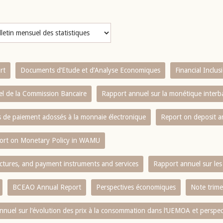
rt
Documents d’Etude et d’Analyse Economiques
Financial Inclu
l de la Commission Bancaire
Rapport annuel sur la monétique inter
es de paiement adossés à la monnaie électronique
Report on deposit 
ort on Monetary Policy in WAMU
ctures, and payment instruments and services
Rapport annuel sur les 
BCEAO Annual Report
Perspectives économiques
Note trime
nnuel sur l‘évolution des prix à la consommation dans l‘UEMOA et perspec