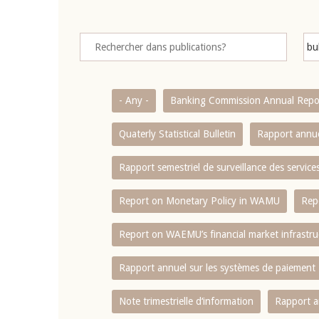
- Any -
Banking Commission Annual Repo
Quaterly Statistical Bulletin
Rapport annue
Rapport semestriel de surveillance des servic
Report on Monetary Policy in WAMU
Rep
Report on WAEMU’s financial market infrastru
Rapport annuel sur les systèmes de paiement
Note trimestrielle d‘information
Rapport a