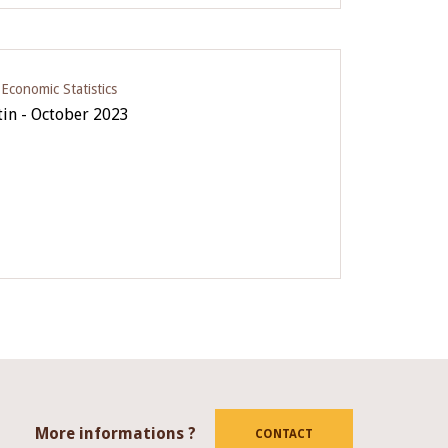
conomic Statistics
tin - October 2023
More informations ?
tube
CONTACT