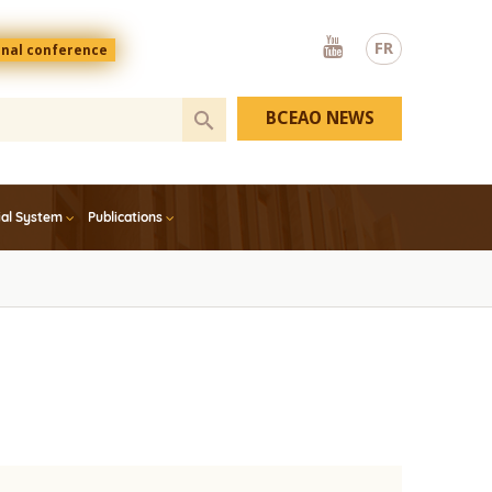
Youtube
FR
onal conference
BCEAO NEWS
ial System
Publications