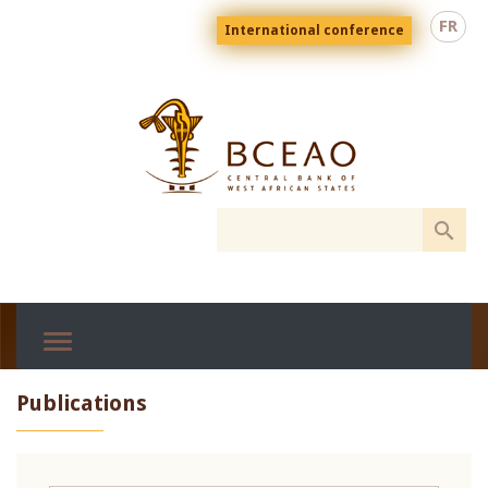
Skip
Menu
FR
International conference
to
top
En
main
content
Publications