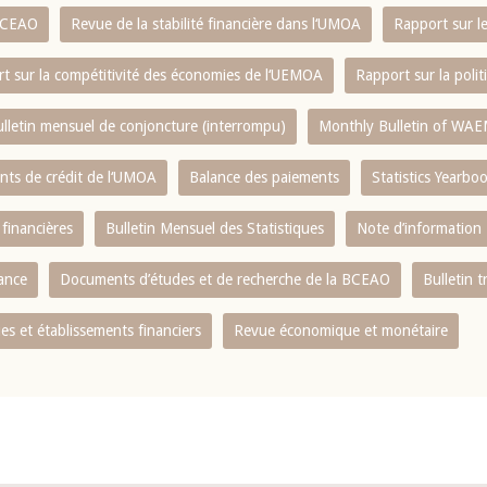
 BCEAO
Revue de la stabilité financière dans l‘UMOA
Rapport sur l
t sur la compétitivité des économies de l‘UEMOA
Rapport sur la poli
lletin mensuel de conjoncture (interrompu)
Monthly Bulletin of WAE
ents de crédit de l‘UMOA
Balance des paiements
Statistics Yearbo
 financières
Bulletin Mensuel des Statistiques
Note d’information
nance
Documents d’études et de recherche de la BCEAO
Bulletin t
s et établissements financiers
Revue économique et monétaire