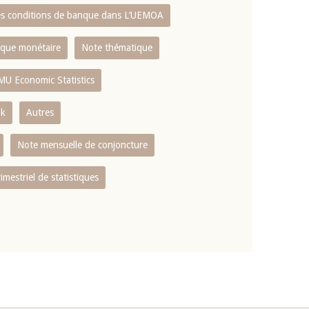
es conditions de banque dans L‘UEMOA
tique monétaire
Note thématique
MU Economic Statistics
ok
Autres
Note mensuelle de conjoncture
rimestriel de statistiques