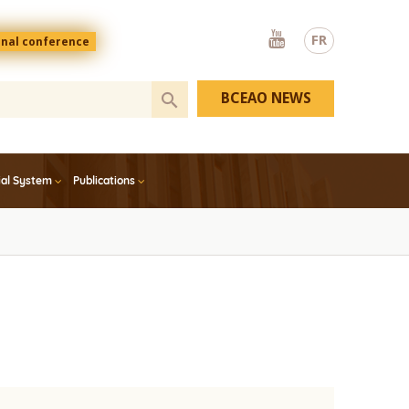
Youtube
FR
onal conference
BCEAO NEWS
ial System
Publications