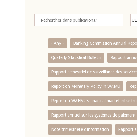
- Any -
Banking Commission Annual Repo
Quaterly Statistical Bulletin
Rapport annue
Rapport semestriel de surveillance des servic
Report on Monetary Policy in WAMU
Rep
Report on WAEMU’s financial market infrastru
Rapport annuel sur les systèmes de paiement
Note trimestrielle d‘information
Rapport a