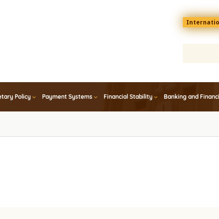
Menu
Internati
top
En
tary Policy
Payment Systems
Financial Stability
Banking and Financ