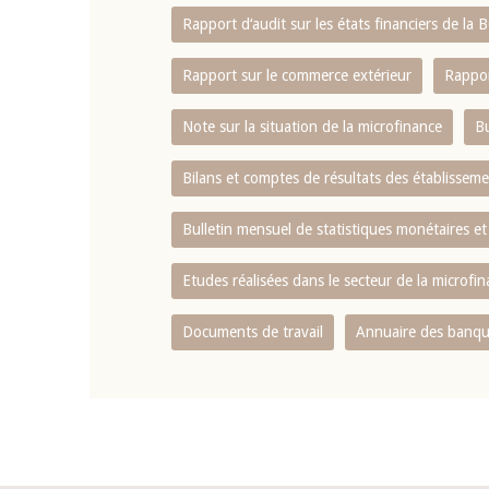
Rapport d‘audit sur les états financiers de la
Rapport sur le commerce extérieur
Rappor
Note sur la situation de la microfinance
Bu
Bilans et comptes de résultats des établissem
Bulletin mensuel de statistiques monétaires et
Etudes réalisées dans le secteur de la microfi
Documents de travail
Annuaire des banque