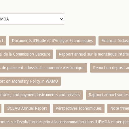
rt
Documents d’Etude et d’Analyse Economiques
Financial Inclu
l de la Commission Bancaire
Rapport annuel sur la monétique inter
es de paiement adossés à la monnaie électronique
Report on deposit 
ort on Monetary Policy in WAMU
ctures, and payment instruments and services
Rapport annuel sur les 
BCEAO Annual Report
Perspectives économiques
Note trime
nnuel sur l‘évolution des prix à la consommation dans l‘UEMOA et perspec