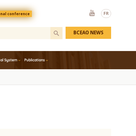
Youtube
FR
onal conference
BCEAO NEWS
ial System
Publications