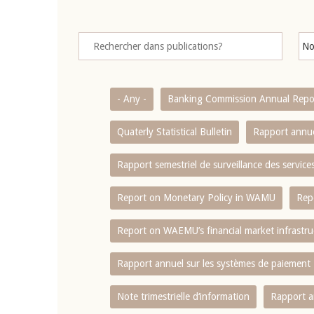
- Any -
Banking Commission Annual Repo
Quaterly Statistical Bulletin
Rapport annue
Rapport semestriel de surveillance des servic
Report on Monetary Policy in WAMU
Rep
Report on WAEMU’s financial market infrastru
Rapport annuel sur les systèmes de paiement
Note trimestrielle d‘information
Rapport a