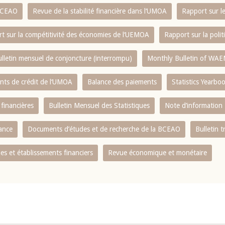
 BCEAO
Revue de la stabilité financière dans l‘UMOA
Rapport sur l
t sur la compétitivité des économies de l‘UEMOA
Rapport sur la poli
lletin mensuel de conjoncture (interrompu)
Monthly Bulletin of WAE
ents de crédit de l‘UMOA
Balance des paiements
Statistics Yearbo
 financières
Bulletin Mensuel des Statistiques
Note d’information
nance
Documents d’études et de recherche de la BCEAO
Bulletin t
s et établissements financiers
Revue économique et monétaire