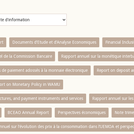
rt
Documents d’Etude et d’Analyse Economiques
Financial Inclu
l de la Commission Bancaire
Rapport annuel sur la monétique inter
es de paiement adossés à la monnaie électronique
Report on deposit 
ort on Monetary Policy in WAMU
ctures, and payment instruments and services
Rapport annuel sur les 
BCEAO Annual Report
Perspectives économiques
Note trime
nnuel sur l‘évolution des prix à la consommation dans l‘UEMOA et perspec