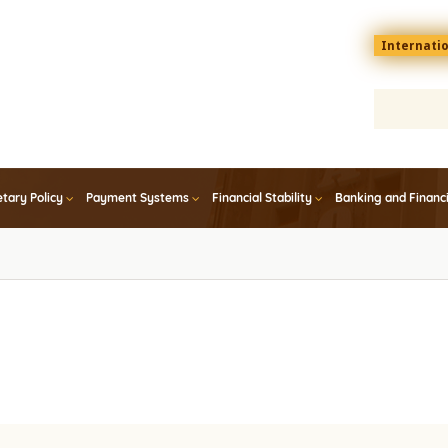
Menu
Internati
top
En
tary Policy
Payment Systems
Financial Stability
Banking and Financ