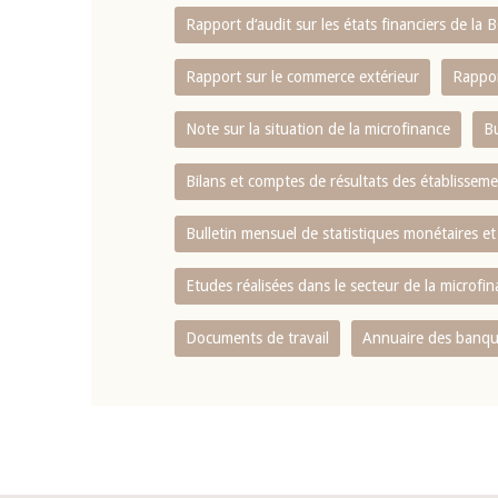
Rapport d‘audit sur les états financiers de la
Rapport sur le commerce extérieur
Rappor
Note sur la situation de la microfinance
Bu
Bilans et comptes de résultats des établissem
Bulletin mensuel de statistiques monétaires et
Etudes réalisées dans le secteur de la microfi
Documents de travail
Annuaire des banque