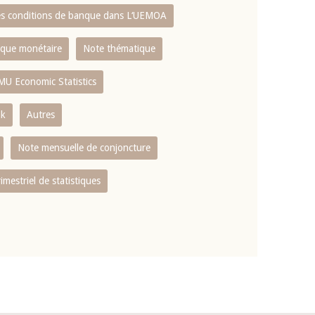
es conditions de banque dans L‘UEMOA
tique monétaire
Note thématique
MU Economic Statistics
ok
Autres
Note mensuelle de conjoncture
rimestriel de statistiques