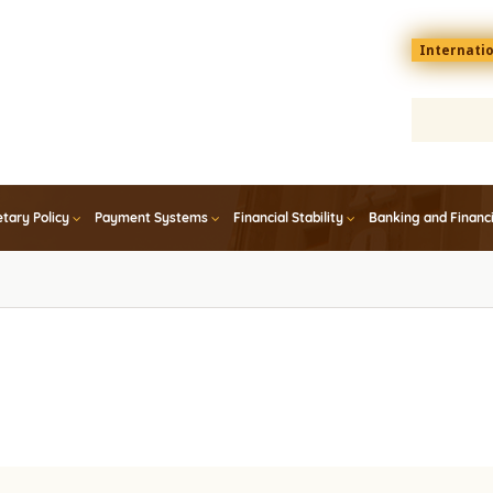
Menu
Internati
top
En
tary Policy
Payment Systems
Financial Stability
Banking and Financ