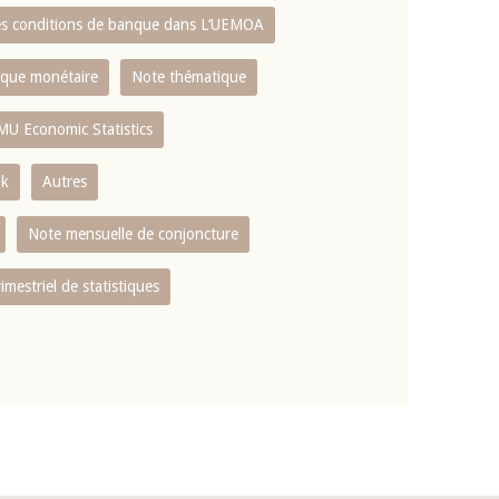
es conditions de banque dans L‘UEMOA
tique monétaire
Note thématique
MU Economic Statistics
ok
Autres
Note mensuelle de conjoncture
rimestriel de statistiques