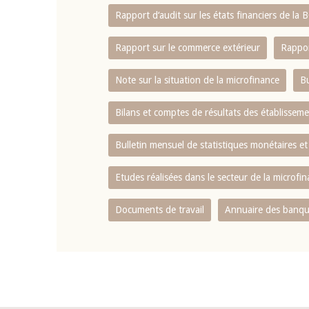
Rapport d‘audit sur les états financiers de la
Rapport sur le commerce extérieur
Rappor
Note sur la situation de la microfinance
Bu
Bilans et comptes de résultats des établissem
Bulletin mensuel de statistiques monétaires et
Etudes réalisées dans le secteur de la microfi
Documents de travail
Annuaire des banque