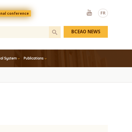
Youtube
FR
onal conference
BCEAO NEWS
ial System
Publications