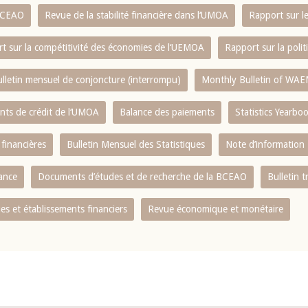
 BCEAO
Revue de la stabilité financière dans l‘UMOA
Rapport sur l
t sur la compétitivité des économies de l‘UEMOA
Rapport sur la poli
lletin mensuel de conjoncture (interrompu)
Monthly Bulletin of WAE
ents de crédit de l‘UMOA
Balance des paiements
Statistics Yearbo
 financières
Bulletin Mensuel des Statistiques
Note d’information
nance
Documents d’études et de recherche de la BCEAO
Bulletin t
s et établissements financiers
Revue économique et monétaire