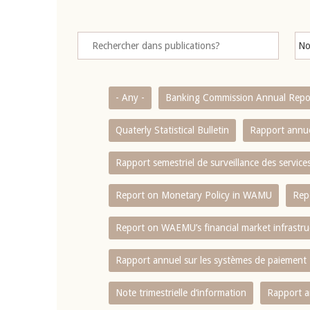
- Any -
Banking Commission Annual Repo
Quaterly Statistical Bulletin
Rapport annue
Rapport semestriel de surveillance des servic
Report on Monetary Policy in WAMU
Rep
Report on WAEMU’s financial market infrastru
Rapport annuel sur les systèmes de paiement
Note trimestrielle d‘information
Rapport a