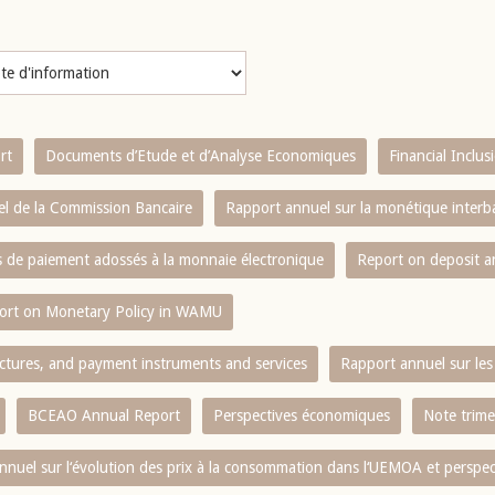
rt
Documents d’Etude et d’Analyse Economiques
Financial Inclu
l de la Commission Bancaire
Rapport annuel sur la monétique inter
es de paiement adossés à la monnaie électronique
Report on deposit 
ort on Monetary Policy in WAMU
ctures, and payment instruments and services
Rapport annuel sur les 
BCEAO Annual Report
Perspectives économiques
Note trime
nnuel sur l‘évolution des prix à la consommation dans l‘UEMOA et perspec