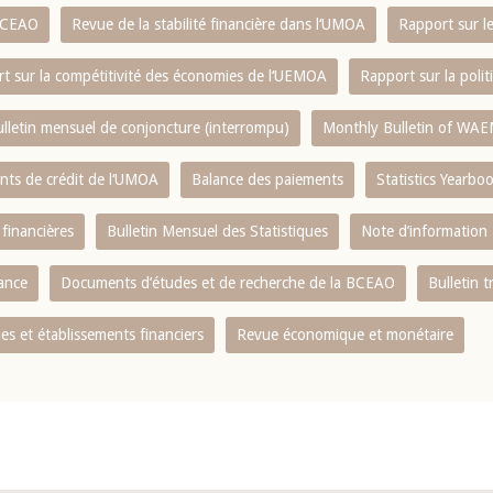
 BCEAO
Revue de la stabilité financière dans l‘UMOA
Rapport sur l
t sur la compétitivité des économies de l‘UEMOA
Rapport sur la poli
lletin mensuel de conjoncture (interrompu)
Monthly Bulletin of WAE
ents de crédit de l‘UMOA
Balance des paiements
Statistics Yearbo
 financières
Bulletin Mensuel des Statistiques
Note d’information
nance
Documents d’études et de recherche de la BCEAO
Bulletin t
s et établissements financiers
Revue économique et monétaire