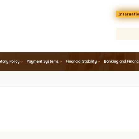
Menu
Internati
top
En
tary Policy
Payment Systems
Financial Stability
Banking and Financ