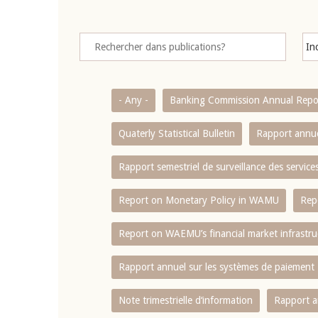
- Any -
Banking Commission Annual Repo
Quaterly Statistical Bulletin
Rapport annue
Rapport semestriel de surveillance des servic
Report on Monetary Policy in WAMU
Rep
Report on WAEMU’s financial market infrastru
Rapport annuel sur les systèmes de paiement
Note trimestrielle d‘information
Rapport a