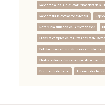
Rapport d‘audit sur les états financiers de la
Rapport sur le commerce extérieur
Rappor
Note sur la situation de la microfinance
Bu
Bilans et comptes de résultats des établissem
Bulletin mensuel de statistiques monétaires et
Etudes réalisées dans le secteur de la microfi
Documents de travail
Annuaire des banque