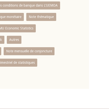
es conditions de banque dans L‘UEMOA
tique monétaire
Note thématique
MU Economic Statistics
ok
Autres
Note mensuelle de conjoncture
rimestriel de statistiques