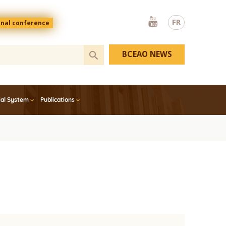
Youtube
FR
onal conference
BCEAO NEWS
ial System
Publications