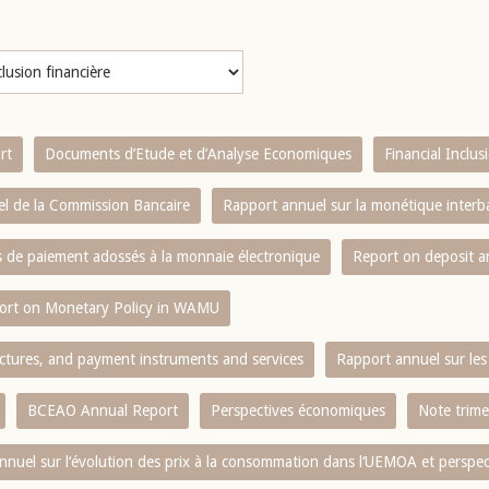
rt
Documents d’Etude et d’Analyse Economiques
Financial Inclu
l de la Commission Bancaire
Rapport annuel sur la monétique inter
es de paiement adossés à la monnaie électronique
Report on deposit 
ort on Monetary Policy in WAMU
ctures, and payment instruments and services
Rapport annuel sur les 
BCEAO Annual Report
Perspectives économiques
Note trime
nnuel sur l‘évolution des prix à la consommation dans l‘UEMOA et perspec