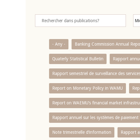
- Any -
Banking Commission Annual Repo
Quaterly Statistical Bulletin
Rapport annue
Rapport semestriel de surveillance des servic
Report on Monetary Policy in WAMU
Rep
Report on WAEMU’s financial market infrastru
Rapport annuel sur les systèmes de paiement
Note trimestrielle d‘information
Rapport a