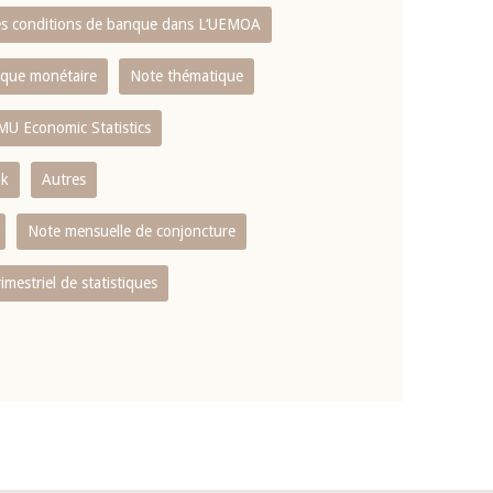
es conditions de banque dans L‘UEMOA
tique monétaire
Note thématique
MU Economic Statistics
ok
Autres
Note mensuelle de conjoncture
rimestriel de statistiques