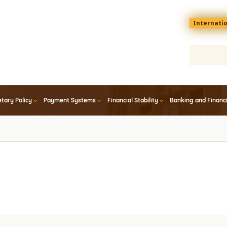
Menu
Internati
top
En
tary Policy
Payment Systems
Financial Stability
Banking and Financ