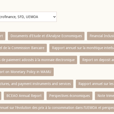
rt
Documents d’Etude et d’Analyse Economiques
Financial Inclu
l de la Commission Bancaire
Rapport annuel sur la monétique inter
es de paiement adossés à la monnaie électronique
Report on deposit 
ort on Monetary Policy in WAMU
ctures, and payment instruments and services
Rapport annuel sur les 
BCEAO Annual Report
Perspectives économiques
Note trime
nnuel sur l‘évolution des prix à la consommation dans l‘UEMOA et perspec