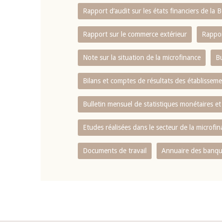
Rapport d‘audit sur les états financiers de la
Rapport sur le commerce extérieur
Rappor
Note sur la situation de la microfinance
Bu
Bilans et comptes de résultats des établissem
Bulletin mensuel de statistiques monétaires et
Etudes réalisées dans le secteur de la microfi
Documents de travail
Annuaire des banque