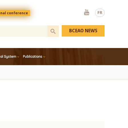
Youtube
FR
onal conference
BCEAO NEWS
ial System
Publications