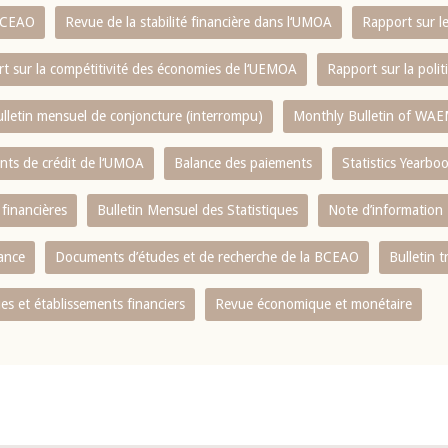
 BCEAO
Revue de la stabilité financière dans l‘UMOA
Rapport sur l
t sur la compétitivité des économies de l‘UEMOA
Rapport sur la poli
lletin mensuel de conjoncture (interrompu)
Monthly Bulletin of WAE
ents de crédit de l‘UMOA
Balance des paiements
Statistics Yearbo
 financières
Bulletin Mensuel des Statistiques
Note d’information
nance
Documents d’études et de recherche de la BCEAO
Bulletin t
s et établissements financiers
Revue économique et monétaire