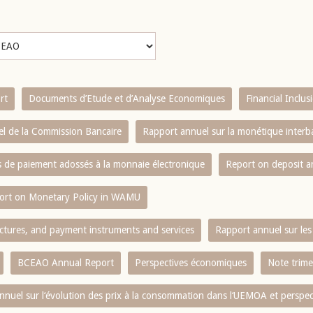
rt
Documents d’Etude et d’Analyse Economiques
Financial Inclu
l de la Commission Bancaire
Rapport annuel sur la monétique inter
es de paiement adossés à la monnaie électronique
Report on deposit 
ort on Monetary Policy in WAMU
ctures, and payment instruments and services
Rapport annuel sur les 
BCEAO Annual Report
Perspectives économiques
Note trime
nnuel sur l‘évolution des prix à la consommation dans l‘UEMOA et perspec