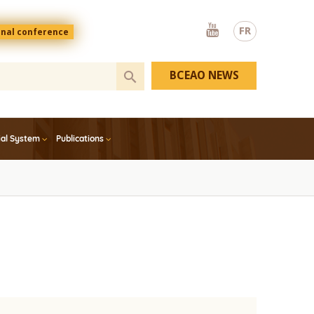
Youtube
FR
onal conference
BCEAO NEWS
ial System
Publications