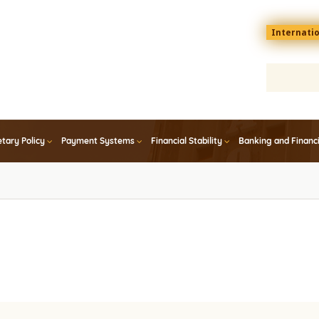
Menu
Internati
top
En
tary Policy
Payment Systems
Financial Stability
Banking and Financ