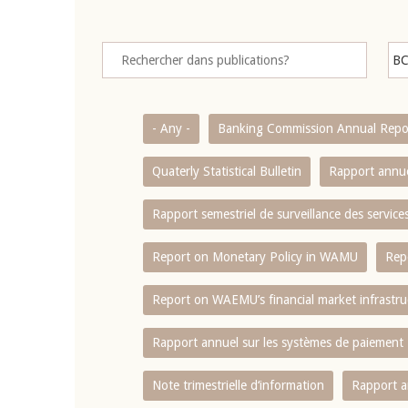
- Any -
Banking Commission Annual Repo
Quaterly Statistical Bulletin
Rapport annue
Rapport semestriel de surveillance des servic
Report on Monetary Policy in WAMU
Rep
Report on WAEMU’s financial market infrastru
Rapport annuel sur les systèmes de paiement
Note trimestrielle d‘information
Rapport a