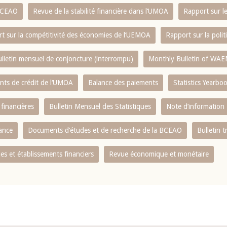
 BCEAO
Revue de la stabilité financière dans l‘UMOA
Rapport sur l
t sur la compétitivité des économies de l‘UEMOA
Rapport sur la poli
lletin mensuel de conjoncture (interrompu)
Monthly Bulletin of WAE
ents de crédit de l‘UMOA
Balance des paiements
Statistics Yearbo
 financières
Bulletin Mensuel des Statistiques
Note d’information
nance
Documents d’études et de recherche de la BCEAO
Bulletin t
s et établissements financiers
Revue économique et monétaire