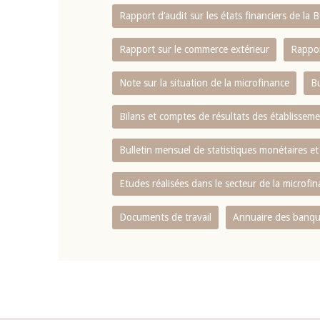
Rapport d‘audit sur les états financiers de la
Rapport sur le commerce extérieur
Rappor
Note sur la situation de la microfinance
Bu
Bilans et comptes de résultats des établissem
Bulletin mensuel de statistiques monétaires et
Etudes réalisées dans le secteur de la microfi
Documents de travail
Annuaire des banque