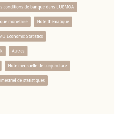
es conditions de banque dans L‘UEMOA
tique monétaire
Note thématique
MU Economic Statistics
ok
Autres
Note mensuelle de conjoncture
rimestriel de statistiques