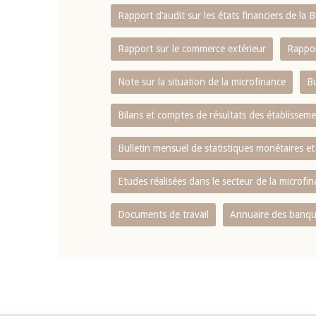
Rapport d‘audit sur les états financiers de la
Rapport sur le commerce extérieur
Rappor
Note sur la situation de la microfinance
Bu
Bilans et comptes de résultats des établissem
Bulletin mensuel de statistiques monétaires et
Etudes réalisées dans le secteur de la microfi
Documents de travail
Annuaire des banque