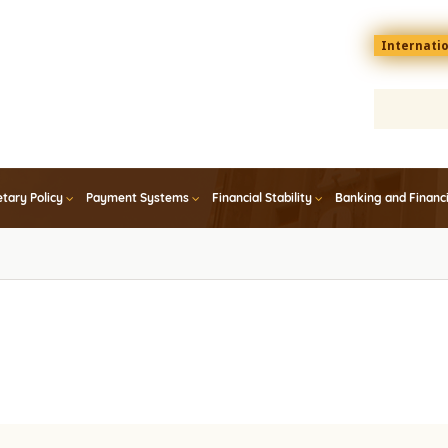
Menu
Internati
top
En
tary Policy
Payment Systems
Financial Stability
Banking and Financ