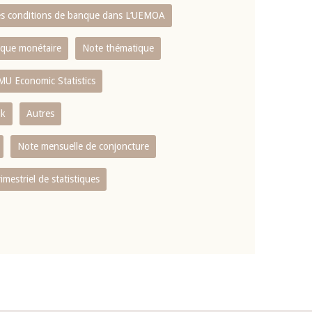
es conditions de banque dans L‘UEMOA
tique monétaire
Note thématique
MU Economic Statistics
ok
Autres
Note mensuelle de conjoncture
rimestriel de statistiques