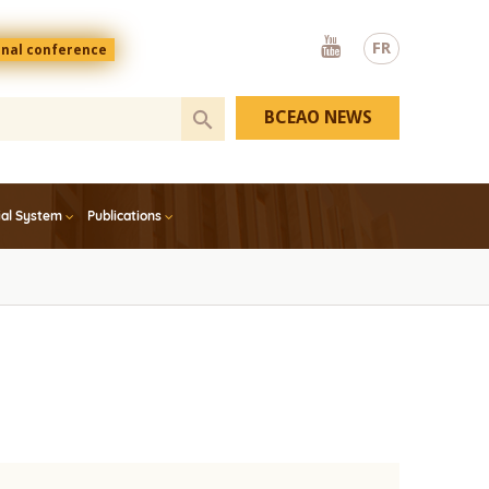
Youtube
FR
onal conference
BCEAO NEWS
ial System
Publications