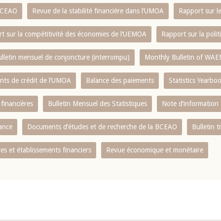
 BCEAO
Revue de la stabilité financière dans l‘UMOA
Rapport sur l
t sur la compétitivité des économies de l‘UEMOA
Rapport sur la poli
lletin mensuel de conjoncture (interrompu)
Monthly Bulletin of WAE
ents de crédit de l‘UMOA
Balance des paiements
Statistics Yearbo
 financières
Bulletin Mensuel des Statistiques
Note d’information
nance
Documents d’études et de recherche de la BCEAO
Bulletin t
s et établissements financiers
Revue économique et monétaire