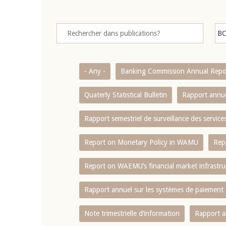
- Any -
Banking Commission Annual Repo
Quaterly Statistical Bulletin
Rapport annue
Rapport semestriel de surveillance des servic
Report on Monetary Policy in WAMU
Rep
Report on WAEMU’s financial market infrastru
Rapport annuel sur les systèmes de paiement
Note trimestrielle d‘information
Rapport a