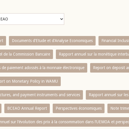
rt
Documents d’Etude et d’Analyse Economiques
Financial Inclu
l de la Commission Bancaire
Rapport annuel sur la monétique inter
es de paiement adossés à la monnaie électronique
Report on deposit 
ort on Monetary Policy in WAMU
ctures, and payment instruments and services
Rapport annuel sur les 
BCEAO Annual Report
Perspectives économiques
Note trime
nnuel sur l‘évolution des prix à la consommation dans l‘UEMOA et perspec