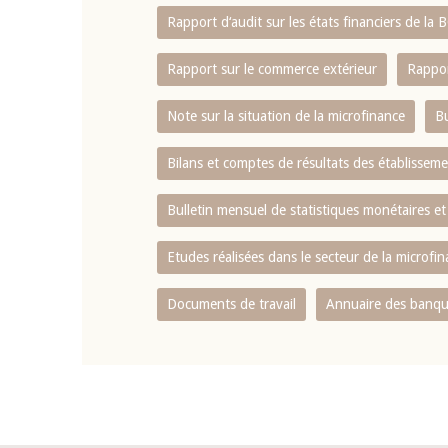
Rapport d‘audit sur les états financiers de la
Rapport sur le commerce extérieur
Rappor
Note sur la situation de la microfinance
Bu
Bilans et comptes de résultats des établissem
Bulletin mensuel de statistiques monétaires et
Etudes réalisées dans le secteur de la microfi
Documents de travail
Annuaire des banque