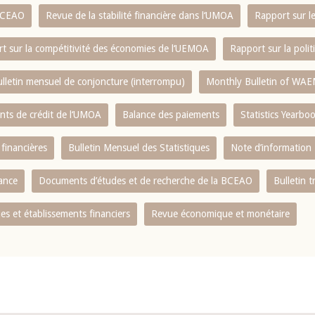
 BCEAO
Revue de la stabilité financière dans l‘UMOA
Rapport sur l
t sur la compétitivité des économies de l‘UEMOA
Rapport sur la poli
lletin mensuel de conjoncture (interrompu)
Monthly Bulletin of WAE
ents de crédit de l‘UMOA
Balance des paiements
Statistics Yearbo
 financières
Bulletin Mensuel des Statistiques
Note d’information
nance
Documents d’études et de recherche de la BCEAO
Bulletin t
s et établissements financiers
Revue économique et monétaire