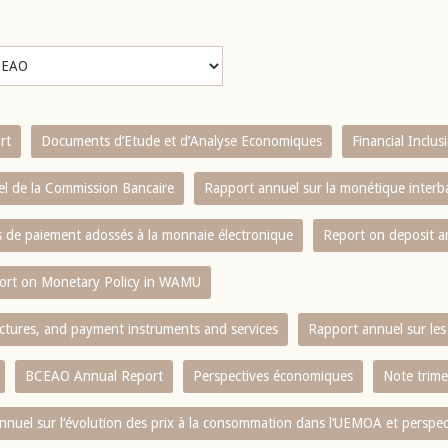
rt
Documents d’Etude et d’Analyse Economiques
Financial Inclu
l de la Commission Bancaire
Rapport annuel sur la monétique inter
es de paiement adossés à la monnaie électronique
Report on deposit 
ort on Monetary Policy in WAMU
ctures, and payment instruments and services
Rapport annuel sur les 
BCEAO Annual Report
Perspectives économiques
Note trime
nnuel sur l‘évolution des prix à la consommation dans l‘UEMOA et perspec