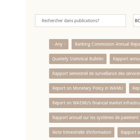
- Any -
Banking Commission Annual Repo
Quaterly Statistical Bulletin
Rapport annue
Rapport semestriel de surveillance des servic
Report on Monetary Policy in WAMU
Rep
Report on WAEMU’s financial market infrastru
Rapport annuel sur les systèmes de paiement
Note trimestrielle d‘information
Rapport a