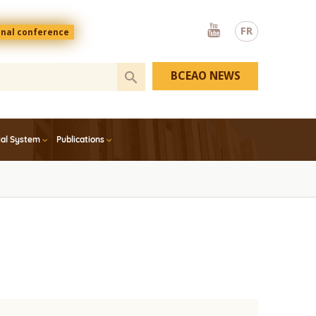
Youtube
FR
onal conference
BCEAO NEWS
ial System
Publications