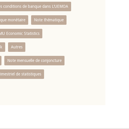
es conditions de banque dans L‘UEMOA
tique monétaire
Note thématique
MU Economic Statistics
ok
Autres
Note mensuelle de conjoncture
rimestriel de statistiques