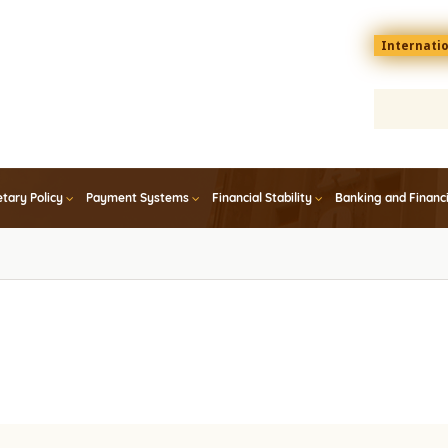
Menu
Internati
top
En
tary Policy
Payment Systems
Financial Stability
Banking and Financ