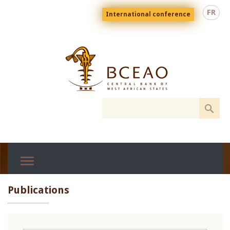
Skip
Menu
FR
International conference
to
top
En
main
content
Publications