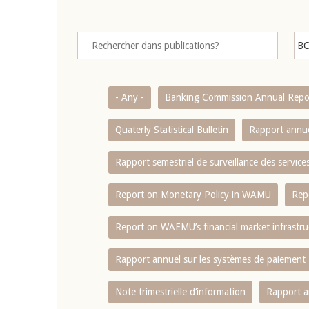
- Any -
Banking Commission Annual Repo
Quaterly Statistical Bulletin
Rapport annue
Rapport semestriel de surveillance des servic
Report on Monetary Policy in WAMU
Rep
Report on WAEMU’s financial market infrastru
Rapport annuel sur les systèmes de paiement
Note trimestrielle d‘information
Rapport a