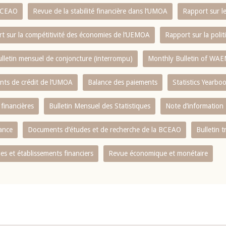
 BCEAO
Revue de la stabilité financière dans l‘UMOA
Rapport sur l
t sur la compétitivité des économies de l‘UEMOA
Rapport sur la poli
lletin mensuel de conjoncture (interrompu)
Monthly Bulletin of WAE
ents de crédit de l‘UMOA
Balance des paiements
Statistics Yearbo
 financières
Bulletin Mensuel des Statistiques
Note d’information
nance
Documents d’études et de recherche de la BCEAO
Bulletin t
s et établissements financiers
Revue économique et monétaire