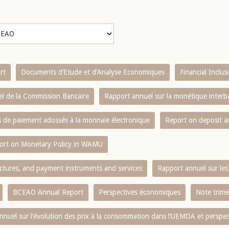
rt
Documents d’Etude et d’Analyse Economiques
Financial Inclu
l de la Commission Bancaire
Rapport annuel sur la monétique inter
es de paiement adossés à la monnaie électronique
Report on deposit 
ort on Monetary Policy in WAMU
ctures, and payment instruments and services
Rapport annuel sur les 
BCEAO Annual Report
Perspectives économiques
Note trime
nnuel sur l‘évolution des prix à la consommation dans l‘UEMOA et perspec