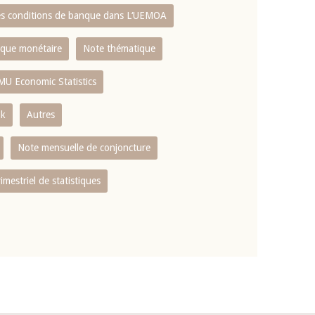
es conditions de banque dans L‘UEMOA
tique monétaire
Note thématique
MU Economic Statistics
ok
Autres
Note mensuelle de conjoncture
rimestriel de statistiques