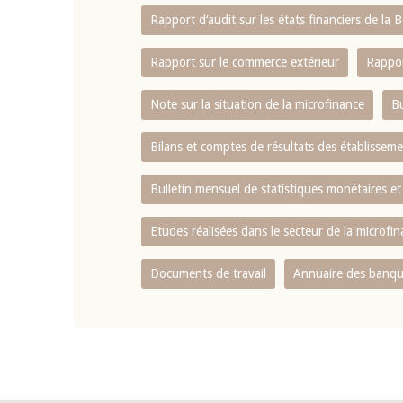
Rapport d‘audit sur les états financiers de la
Rapport sur le commerce extérieur
Rappor
Note sur la situation de la microfinance
Bu
Bilans et comptes de résultats des établissem
Bulletin mensuel de statistiques monétaires et
Etudes réalisées dans le secteur de la microfi
Documents de travail
Annuaire des banque