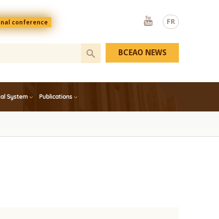
Youtube
FR
onal conference
BCEAO NEWS
ial System
Publications