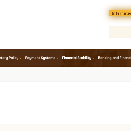
Menu
Internati
top
En
tary Policy
Payment Systems
Financial Stability
Banking and Financ