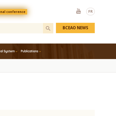
Youtube
FR
onal conference
BCEAO NEWS
ial System
Publications