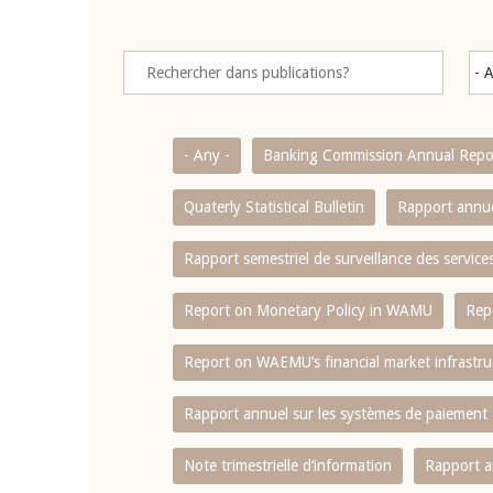
- Any -
Banking Commission Annual Repo
Quaterly Statistical Bulletin
Rapport annue
Rapport semestriel de surveillance des servic
Report on Monetary Policy in WAMU
Rep
Report on WAEMU’s financial market infrastru
Rapport annuel sur les systèmes de paiement
Note trimestrielle d‘information
Rapport a