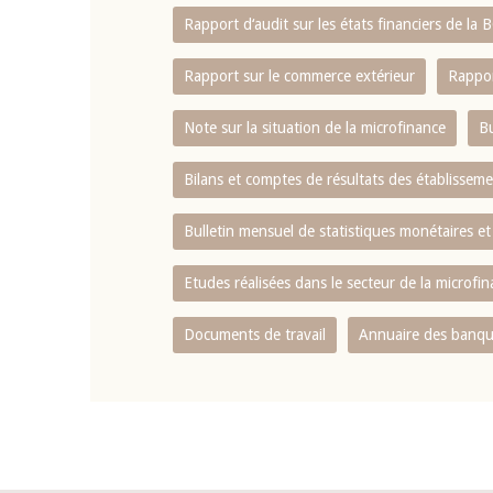
Rapport d‘audit sur les états financiers de la
Rapport sur le commerce extérieur
Rappor
Note sur la situation de la microfinance
Bu
Bilans et comptes de résultats des établissem
Bulletin mensuel de statistiques monétaires et
Etudes réalisées dans le secteur de la microfi
Documents de travail
Annuaire des banque