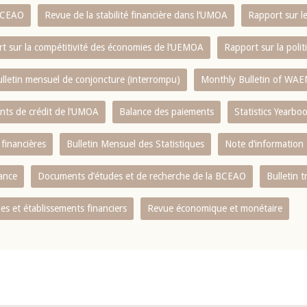
 BCEAO
Revue de la stabilité financière dans l‘UMOA
Rapport sur l
t sur la compétitivité des économies de l‘UEMOA
Rapport sur la poli
lletin mensuel de conjoncture (interrompu)
Monthly Bulletin of WAE
ents de crédit de l‘UMOA
Balance des paiements
Statistics Yearbo
 financières
Bulletin Mensuel des Statistiques
Note d’information
nance
Documents d’études et de recherche de la BCEAO
Bulletin t
s et établissements financiers
Revue économique et monétaire