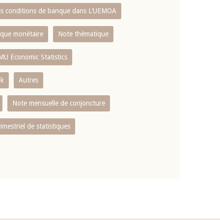
es conditions de banque dans L‘UEMOA
tique monétaire
Note thématique
MU Economic Statistics
ok
Autres
Note mensuelle de conjoncture
rimestriel de statistiques