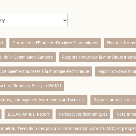
rt
Documents d’Etude et d’Analyse Economiques
Financial Inclu
l de la Commission Bancaire
Rapport annuel sur la monétique inter
es de paiement adossés à la monnaie électronique
Report on deposit 
ort on Monetary Policy in WAMU
ctures, and payment instruments and services
Rapport annuel sur les 
BCEAO Annual Report
Perspectives économiques
Note trime
nnuel sur l‘évolution des prix à la consommation dans l‘UEMOA et perspec