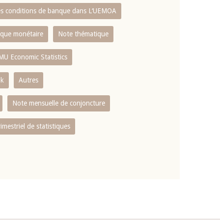
es conditions de banque dans L‘UEMOA
tique monétaire
Note thématique
MU Economic Statistics
ok
Autres
Note mensuelle de conjoncture
rimestriel de statistiques