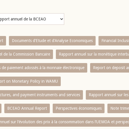
rt
Documents d’Etude et d’Analyse Economiques
Financial Inclu
l de la Commission Bancaire
Rapport annuel sur la monétique inter
es de paiement adossés à la monnaie électronique
Report on deposit 
ort on Monetary Policy in WAMU
ctures, and payment instruments and services
Rapport annuel sur les 
BCEAO Annual Report
Perspectives économiques
Note trime
nnuel sur l‘évolution des prix à la consommation dans l‘UEMOA et perspec