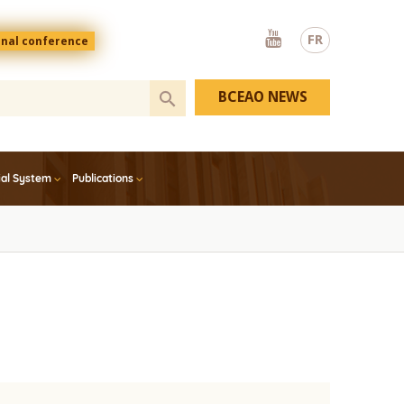
Youtube
FR
onal conference
BCEAO NEWS
ial System
Publications