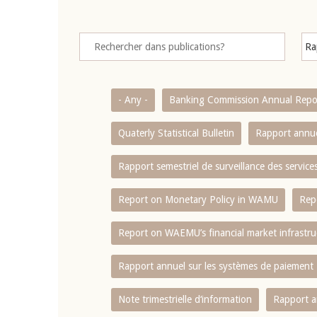
- Any -
Banking Commission Annual Repo
Quaterly Statistical Bulletin
Rapport annue
Rapport semestriel de surveillance des servic
Report on Monetary Policy in WAMU
Rep
Report on WAEMU’s financial market infrastru
Rapport annuel sur les systèmes de paiement
Note trimestrielle d‘information
Rapport a