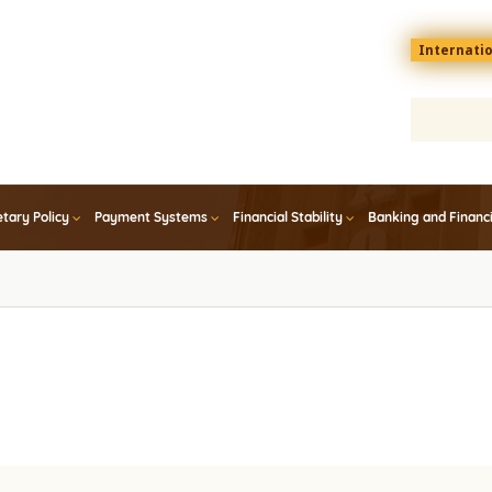
Menu
Internati
top
En
tary Policy
Payment Systems
Financial Stability
Banking and Financ