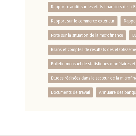
Rapport d‘audit sur les états financiers de la
Rapport sur le commerce extérieur
Rappor
Note sur la situation de la microfinance
Bu
Bilans et comptes de résultats des établissem
Bulletin mensuel de statistiques monétaires et
Etudes réalisées dans le secteur de la microfi
Documents de travail
Annuaire des banque