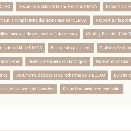
 BCEAO
Revue de la stabilité financière dans l‘UMOA
Rapport sur l
t sur la compétitivité des économies de l‘UEMOA
Rapport sur la poli
lletin mensuel de conjoncture (interrompu)
Monthly Bulletin of WAE
ents de crédit de l‘UMOA
Balance des paiements
Statistics Yearbo
 financières
Bulletin Mensuel des Statistiques
Note d’information
nance
Documents d’études et de recherche de la BCEAO
Bulletin t
s et établissements financiers
Revue économique et monétaire