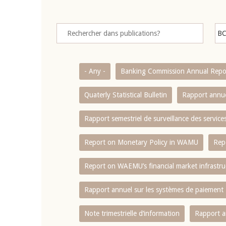
- Any -
Banking Commission Annual Repo
Quaterly Statistical Bulletin
Rapport annue
Rapport semestriel de surveillance des servic
Report on Monetary Policy in WAMU
Rep
Report on WAEMU’s financial market infrastru
Rapport annuel sur les systèmes de paiement
Note trimestrielle d‘information
Rapport a