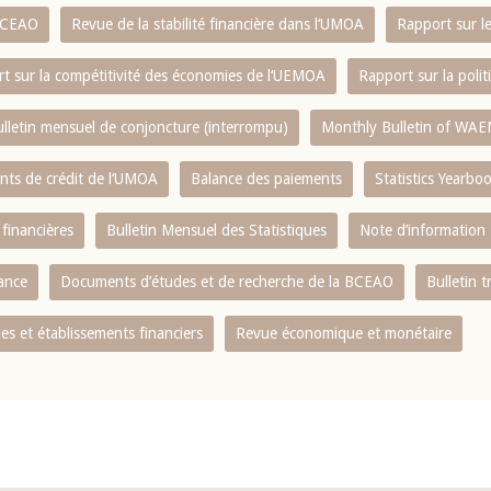
 BCEAO
Revue de la stabilité financière dans l‘UMOA
Rapport sur l
t sur la compétitivité des économies de l‘UEMOA
Rapport sur la poli
lletin mensuel de conjoncture (interrompu)
Monthly Bulletin of WAE
ents de crédit de l‘UMOA
Balance des paiements
Statistics Yearbo
 financières
Bulletin Mensuel des Statistiques
Note d’information
nance
Documents d’études et de recherche de la BCEAO
Bulletin t
s et établissements financiers
Revue économique et monétaire