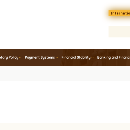
Menu
Internati
top
En
tary Policy
Payment Systems
Financial Stability
Banking and Financ