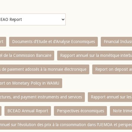
rt
Documents d’Etude et d’Analyse Economiques
Financial Inclu
l de la Commission Bancaire
Rapport annuel sur la monétique inter
es de paiement adossés à la monnaie électronique
Report on deposit 
ort on Monetary Policy in WAMU
ctures, and payment instruments and services
Rapport annuel sur les 
BCEAO Annual Report
Perspectives économiques
Note trime
nnuel sur l‘évolution des prix à la consommation dans l‘UEMOA et perspec