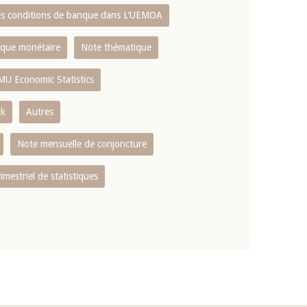
es conditions de banque dans L‘UEMOA
tique monétaire
Note thématique
MU Economic Statistics
ok
Autres
Note mensuelle de conjoncture
rimestriel de statistiques