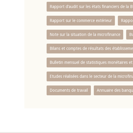
Rapport d‘audit sur les états financiers de la
Rapport sur le commerce extérieur
Rappor
Note sur la situation de la microfinance
Bu
Bilans et comptes de résultats des établissem
Bulletin mensuel de statistiques monétaires et
Etudes réalisées dans le secteur de la microfi
Documents de travail
Annuaire des banque