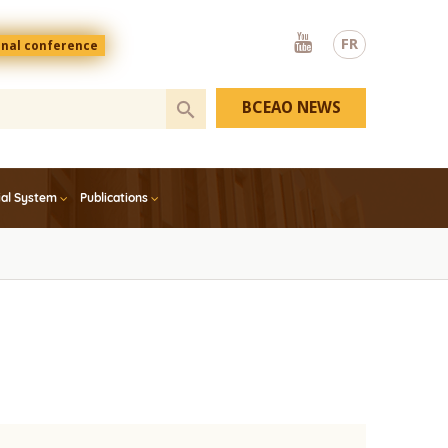
Youtube
FR
onal conference
BCEAO NEWS
ial System
Publications