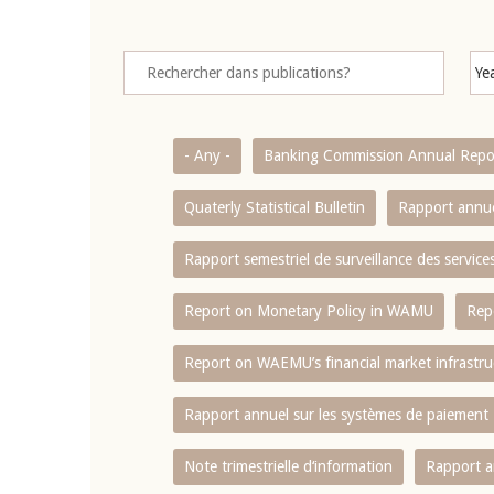
- Any -
Banking Commission Annual Repo
Quaterly Statistical Bulletin
Rapport annue
Rapport semestriel de surveillance des servic
Report on Monetary Policy in WAMU
Rep
Report on WAEMU’s financial market infrastru
Rapport annuel sur les systèmes de paiement
Note trimestrielle d‘information
Rapport a