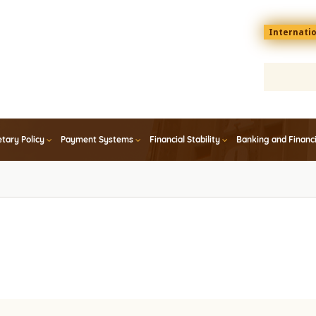
Menu
Internati
top
En
tary Policy
Payment Systems
Financial Stability
Banking and Financ