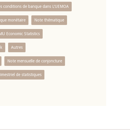
es conditions de banque dans L‘UEMOA
tique monétaire
Note thématique
MU Economic Statistics
ok
Autres
Note mensuelle de conjoncture
rimestriel de statistiques