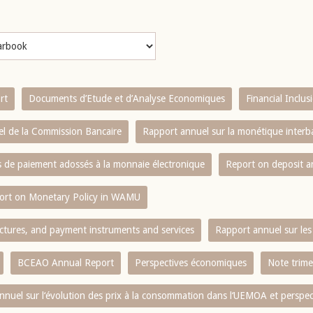
rt
Documents d’Etude et d’Analyse Economiques
Financial Inclu
l de la Commission Bancaire
Rapport annuel sur la monétique inter
es de paiement adossés à la monnaie électronique
Report on deposit 
ort on Monetary Policy in WAMU
ctures, and payment instruments and services
Rapport annuel sur les 
BCEAO Annual Report
Perspectives économiques
Note trime
nnuel sur l‘évolution des prix à la consommation dans l‘UEMOA et perspec