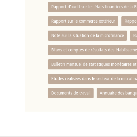
Rapport d‘audit sur les états financiers de la
Rapport sur le commerce extérieur
Rappor
Note sur la situation de la microfinance
Bu
Bilans et comptes de résultats des établissem
Bulletin mensuel de statistiques monétaires et
Etudes réalisées dans le secteur de la microfi
Documents de travail
Annuaire des banque