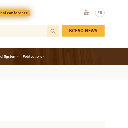
Youtube
FR
onal conference
BCEAO NEWS
ial System
Publications