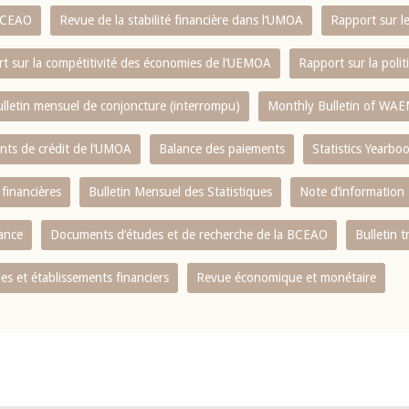
 BCEAO
Revue de la stabilité financière dans l‘UMOA
Rapport sur l
t sur la compétitivité des économies de l‘UEMOA
Rapport sur la poli
lletin mensuel de conjoncture (interrompu)
Monthly Bulletin of WAE
ents de crédit de l‘UMOA
Balance des paiements
Statistics Yearbo
 financières
Bulletin Mensuel des Statistiques
Note d’information
nance
Documents d’études et de recherche de la BCEAO
Bulletin t
s et établissements financiers
Revue économique et monétaire