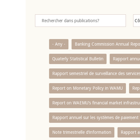
- Any -
Banking Commission Annual Repo
Quaterly Statistical Bulletin
Rapport annue
Rapport semestriel de surveillance des servic
Report on Monetary Policy in WAMU
Rep
Report on WAEMU’s financial market infrastru
Rapport annuel sur les systèmes de paiement
Note trimestrielle d‘information
Rapport a