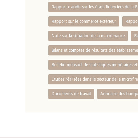
Rapport d‘audit sur les états financiers de la
Rapport sur le commerce extérieur
Rappor
Note sur la situation de la microfinance
Bu
Bilans et comptes de résultats des établissem
Bulletin mensuel de statistiques monétaires et
Etudes réalisées dans le secteur de la microfi
Documents de travail
Annuaire des banque