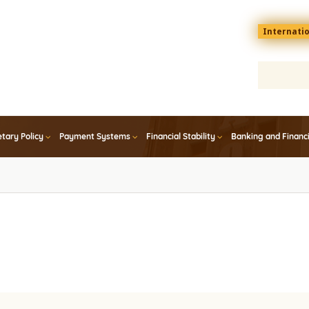
Menu
Internati
top
En
tary Policy
Payment Systems
Financial Stability
Banking and Financ