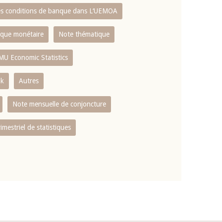
es conditions de banque dans L‘UEMOA
tique monétaire
Note thématique
MU Economic Statistics
ok
Autres
Note mensuelle de conjoncture
rimestriel de statistiques