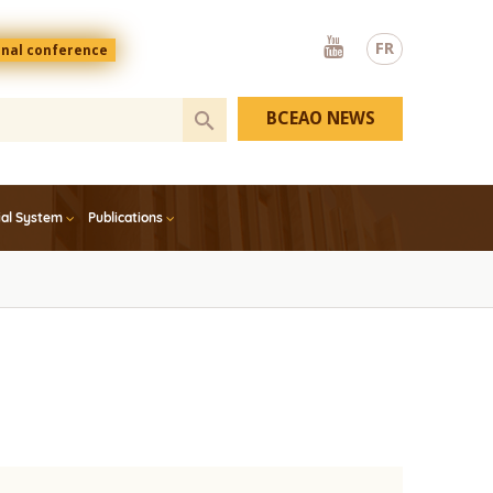
Youtube
FR
onal conference
BCEAO NEWS
ial System
Publications