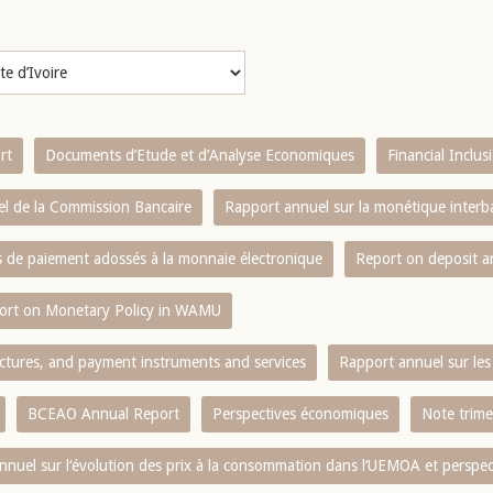
rt
Documents d’Etude et d’Analyse Economiques
Financial Inclu
l de la Commission Bancaire
Rapport annuel sur la monétique inter
es de paiement adossés à la monnaie électronique
Report on deposit 
ort on Monetary Policy in WAMU
ctures, and payment instruments and services
Rapport annuel sur les 
BCEAO Annual Report
Perspectives économiques
Note trime
nnuel sur l‘évolution des prix à la consommation dans l‘UEMOA et perspec