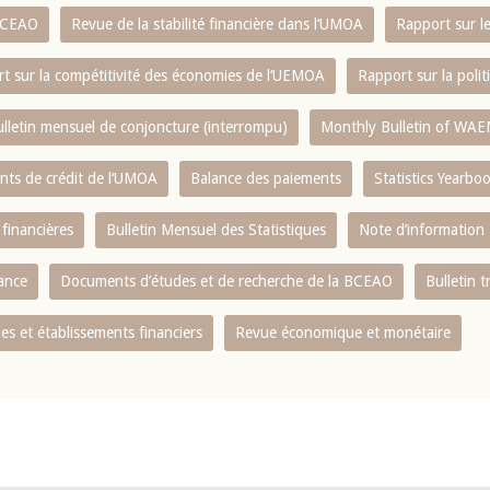
 BCEAO
Revue de la stabilité financière dans l‘UMOA
Rapport sur l
t sur la compétitivité des économies de l‘UEMOA
Rapport sur la poli
lletin mensuel de conjoncture (interrompu)
Monthly Bulletin of WAE
ents de crédit de l‘UMOA
Balance des paiements
Statistics Yearbo
 financières
Bulletin Mensuel des Statistiques
Note d’information
nance
Documents d’études et de recherche de la BCEAO
Bulletin t
s et établissements financiers
Revue économique et monétaire