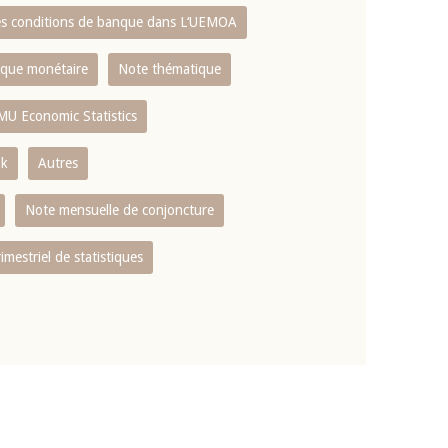
es conditions de banque dans L‘UEMOA
tique monétaire
Note thématique
MU Economic Statistics
ok
Autres
Note mensuelle de conjoncture
rimestriel de statistiques