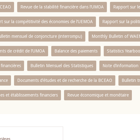
 BCEAO
Revue de la stabilité financière dans l‘UMOA
Rapport sur l
t sur la compétitivité des économies de l‘UEMOA
Rapport sur la poli
lletin mensuel de conjoncture (interrompu)
Monthly Bulletin of WAE
ents de crédit de l‘UMOA
Balance des paiements
Statistics Yearbo
 financières
Bulletin Mensuel des Statistiques
Note d’information
nance
Documents d’études et de recherche de la BCEAO
Bulletin t
s et établissements financiers
Revue économique et monétaire
cières