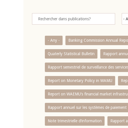
- Any -
Banking Commission Annual Repo
Quaterly Statistical Bulletin
Rapport annue
Rapport semestriel de surveillance des servic
Report on Monetary Policy in WAMU
Rep
Report on WAEMU’s financial market infrastru
Rapport annuel sur les systèmes de paiement
Note trimestrielle d‘information
Rapport a