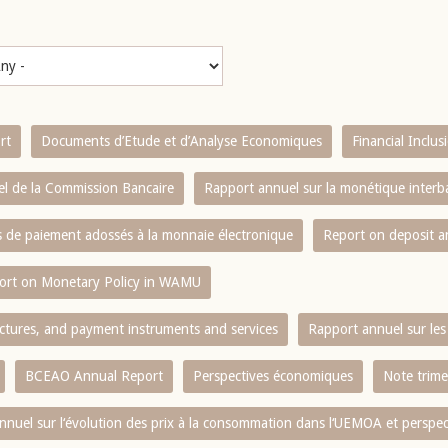
rt
Documents d’Etude et d’Analyse Economiques
Financial Inclu
l de la Commission Bancaire
Rapport annuel sur la monétique inter
es de paiement adossés à la monnaie électronique
Report on deposit 
ort on Monetary Policy in WAMU
ctures, and payment instruments and services
Rapport annuel sur les 
BCEAO Annual Report
Perspectives économiques
Note trime
nnuel sur l‘évolution des prix à la consommation dans l‘UEMOA et perspec