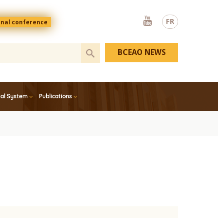
Youtube
FR
onal conference
BCEAO NEWS
ial System
Publications