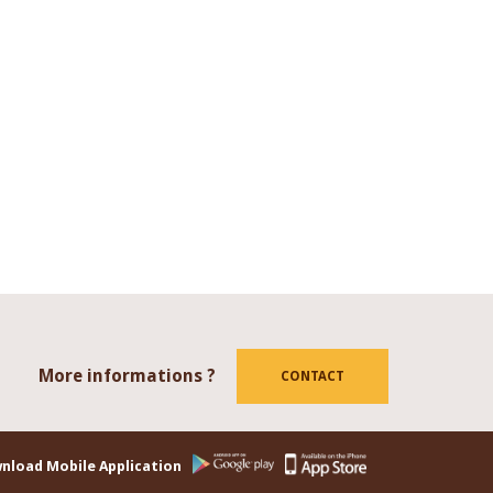
More informations ?
tube
CONTACT
nload Mobile Application