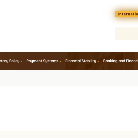
Menu
Internati
top
En
tary Policy
Payment Systems
Financial Stability
Banking and Financ