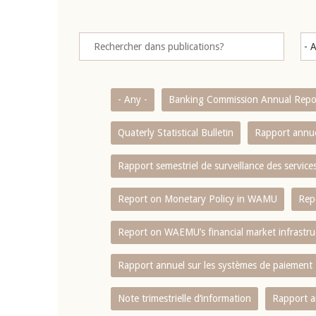
- Any -
Banking Commission Annual Repo
Quaterly Statistical Bulletin
Rapport annue
Rapport semestriel de surveillance des servic
Report on Monetary Policy in WAMU
Rep
Report on WAEMU’s financial market infrastru
Rapport annuel sur les systèmes de paiement
Note trimestrielle d‘information
Rapport a