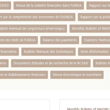
 BCEAO
Revue de la stabilité financière dans l‘UMOA
Rapport sur l
t sur la compétitivité des économies de l‘UEMOA
Rapport sur la poli
lletin mensuel de conjoncture (interrompu)
Monthly Bulletin of WAE
ents de crédit de l‘UMOA
Balance des paiements
Statistics Yearbo
 financières
Bulletin Mensuel des Statistiques
Note d’information
nance
Documents d’études et de recherche de la BCEAO
Bulletin t
s et établissements financiers
Revue économique et monétaire
Monthly Bulletin of WAEMU E