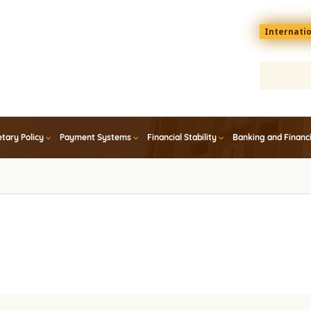
Menu
Internati
top
En
tary Policy
Payment Systems
Financial Stability
Banking and Financ