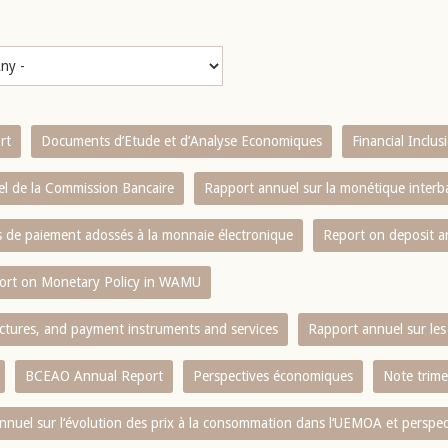
rt
Documents d’Etude et d’Analyse Economiques
Financial Inclu
l de la Commission Bancaire
Rapport annuel sur la monétique inter
es de paiement adossés à la monnaie électronique
Report on deposit 
ort on Monetary Policy in WAMU
ctures, and payment instruments and services
Rapport annuel sur les 
BCEAO Annual Report
Perspectives économiques
Note trime
nnuel sur l‘évolution des prix à la consommation dans l‘UEMOA et perspec