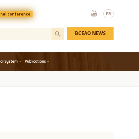
Youtube
FR
onal conference
BCEAO NEWS
ial System
Publications