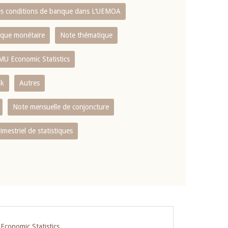
es conditions de banque dans L‘UEMOA
tique monétaire
Note thématique
MU Economic Statistics
ok
Autres
Note mensuelle de conjoncture
rimestriel de statistiques
conomic Statistics