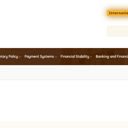
Menu
Internati
top
En
tary Policy
Payment Systems
Financial Stability
Banking and Financ