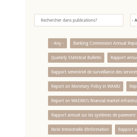
- Any -
Banking Commission Annual Repo
Quaterly Statistical Bulletin
Rapport annue
Rapport semestriel de surveillance des servic
Report on Monetary Policy in WAMU
Rep
Report on WAEMU’s financial market infrastru
Rapport annuel sur les systèmes de paiement
Note trimestrielle d‘information
Rapport a