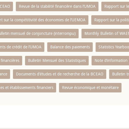
 BCEAO
Revue de la stabilité financière dans l‘UMOA
Rapport sur l
t sur la compétitivité des économies de l‘UEMOA
Rapport sur la poli
lletin mensuel de conjoncture (interrompu)
Monthly Bulletin of WAE
ents de crédit de l‘UMOA
Balance des paiements
Statistics Yearbo
 financières
Bulletin Mensuel des Statistiques
Note d’information
nance
Documents d’études et de recherche de la BCEAO
Bulletin t
s et établissements financiers
Revue économique et monétaire