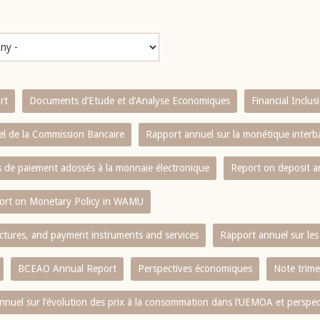
rt
Documents d’Etude et d’Analyse Economiques
Financial Inclu
l de la Commission Bancaire
Rapport annuel sur la monétique inter
es de paiement adossés à la monnaie électronique
Report on deposit 
ort on Monetary Policy in WAMU
ctures, and payment instruments and services
Rapport annuel sur les 
BCEAO Annual Report
Perspectives économiques
Note trime
nnuel sur l‘évolution des prix à la consommation dans l‘UEMOA et perspec