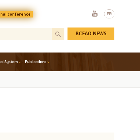
Youtube
FR
onal conference
BCEAO NEWS
ial System
Publications