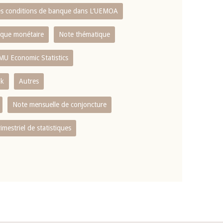
es conditions de banque dans L‘UEMOA
tique monétaire
Note thématique
MU Economic Statistics
ok
Autres
Note mensuelle de conjoncture
rimestriel de statistiques