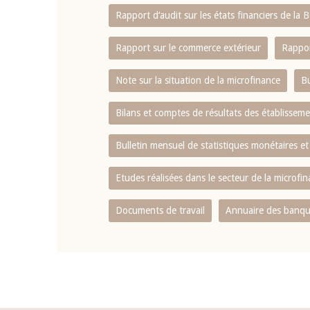
Rapport d‘audit sur les états financiers de la
Rapport sur le commerce extérieur
Rappor
Note sur la situation de la microfinance
Bu
Bilans et comptes de résultats des établissem
Bulletin mensuel de statistiques monétaires et
Etudes réalisées dans le secteur de la microfi
Documents de travail
Annuaire des banque