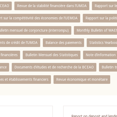
 BCEAO
Revue de la stabilité financière dans l‘UMOA
Rapport sur l
t sur la compétitivité des économies de l‘UEMOA
Rapport sur la poli
lletin mensuel de conjoncture (interrompu)
Monthly Bulletin of WAE
ents de crédit de l‘UMOA
Balance des paiements
Statistics Yearbo
 financières
Bulletin Mensuel des Statistiques
Note d’information
nance
Documents d’études et de recherche de la BCEAO
Bulletin t
s et établissements financiers
Revue économique et monétaire
Report on deposit and lend