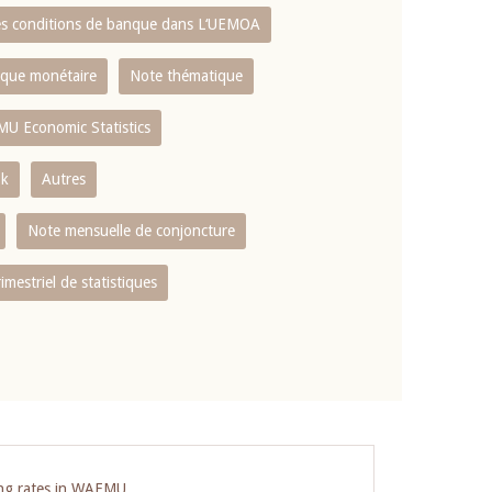
es conditions de banque dans L‘UEMOA
tique monétaire
Note thématique
MU Economic Statistics
ok
Autres
Note mensuelle de conjoncture
rimestriel de statistiques
ing rates in WAEMU