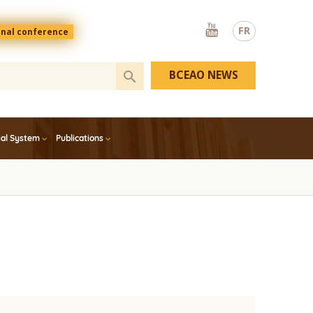
Youtube
FR
onal conference
BCEAO NEWS
ial System
Publications