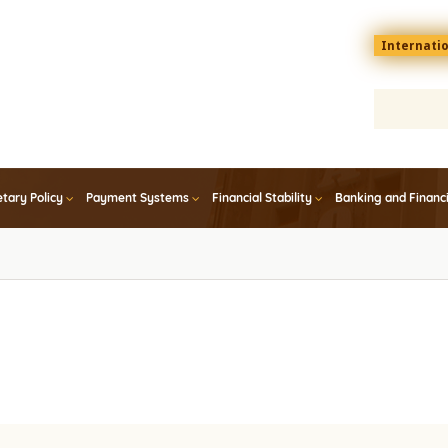
Menu
Internati
top
En
tary Policy
Payment Systems
Financial Stability
Banking and Financ