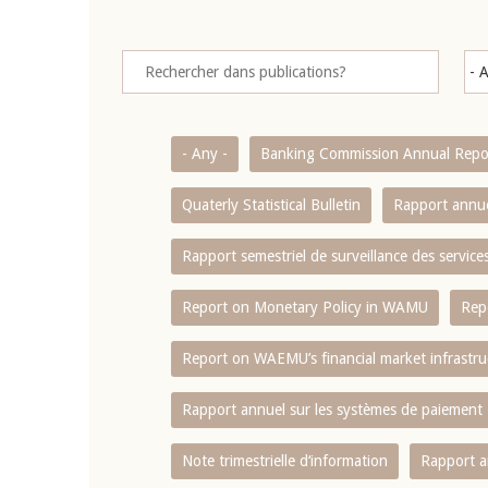
- Any -
Banking Commission Annual Repo
Quaterly Statistical Bulletin
Rapport annue
Rapport semestriel de surveillance des servic
Report on Monetary Policy in WAMU
Rep
Report on WAEMU’s financial market infrastru
Rapport annuel sur les systèmes de paiement
Note trimestrielle d‘information
Rapport a