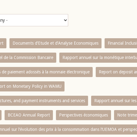
rt
Documents d’Etude et d’Analyse Economiques
Financial Inclu
l de la Commission Bancaire
Rapport annuel sur la monétique inter
es de paiement adossés à la monnaie électronique
Report on deposit 
ort on Monetary Policy in WAMU
ctures, and payment instruments and services
Rapport annuel sur les 
BCEAO Annual Report
Perspectives économiques
Note trime
nnuel sur l‘évolution des prix à la consommation dans l‘UEMOA et perspec