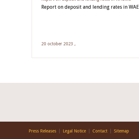
Report on deposit and lending rates in WA
20 october 2023 ,
Footer
Press Releases
Legal Notice
Contact
Sitemap
EN