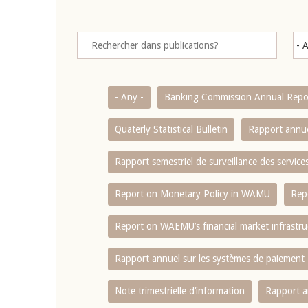
- Any -
Banking Commission Annual Repo
Quaterly Statistical Bulletin
Rapport annue
Rapport semestriel de surveillance des servic
Report on Monetary Policy in WAMU
Rep
Report on WAEMU’s financial market infrastru
Rapport annuel sur les systèmes de paiement
Note trimestrielle d‘information
Rapport a