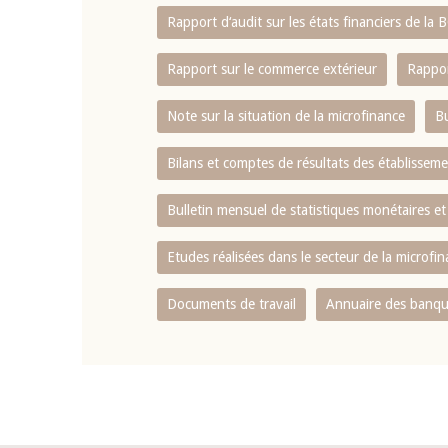
Rapport d‘audit sur les états financiers de la
Rapport sur le commerce extérieur
Rappor
Note sur la situation de la microfinance
Bu
Bilans et comptes de résultats des établissem
Bulletin mensuel de statistiques monétaires et
Etudes réalisées dans le secteur de la microfi
Documents de travail
Annuaire des banque