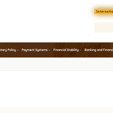
Menu
Internati
top
En
tary Policy
Payment Systems
Financial Stability
Banking and Financ