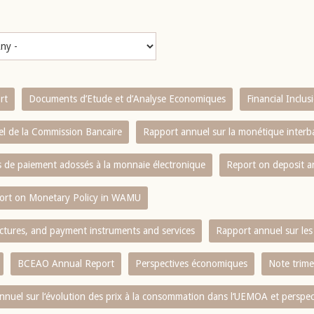
rt
Documents d’Etude et d’Analyse Economiques
Financial Inclu
l de la Commission Bancaire
Rapport annuel sur la monétique inter
es de paiement adossés à la monnaie électronique
Report on deposit 
ort on Monetary Policy in WAMU
ctures, and payment instruments and services
Rapport annuel sur les 
BCEAO Annual Report
Perspectives économiques
Note trime
nnuel sur l‘évolution des prix à la consommation dans l‘UEMOA et perspec