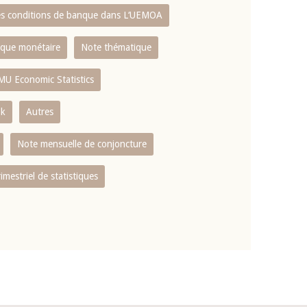
es conditions de banque dans L‘UEMOA
tique monétaire
Note thématique
MU Economic Statistics
ok
Autres
Note mensuelle de conjoncture
rimestriel de statistiques