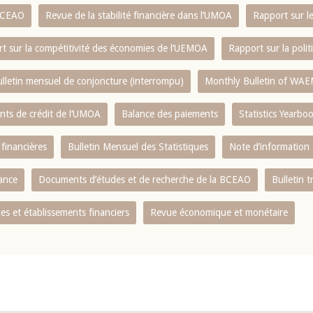
 BCEAO
Revue de la stabilité financière dans l‘UMOA
Rapport sur l
t sur la compétitivité des économies de l‘UEMOA
Rapport sur la poli
lletin mensuel de conjoncture (interrompu)
Monthly Bulletin of WAE
ents de crédit de l‘UMOA
Balance des paiements
Statistics Yearbo
 financières
Bulletin Mensuel des Statistiques
Note d’information
nance
Documents d’études et de recherche de la BCEAO
Bulletin t
s et établissements financiers
Revue économique et monétaire