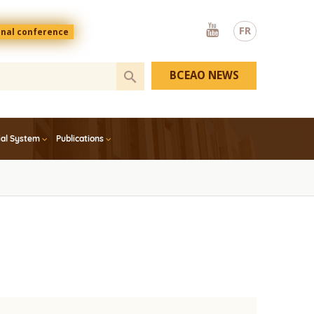
Youtube
FR
onal conference
BCEAO NEWS
ial System
Publications