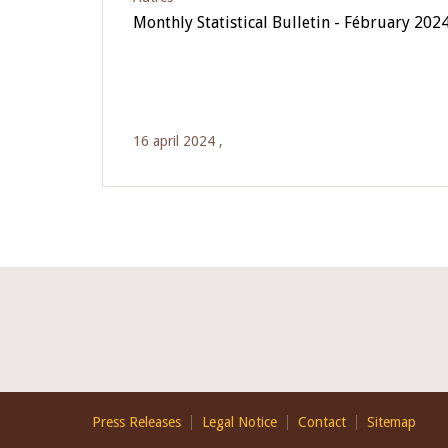
Monthly Statistical Bulletin - Fébruary 202
16 april 2024 ,
Footer
Press Releases
Legal Notice
Contact
Sitemap
EN