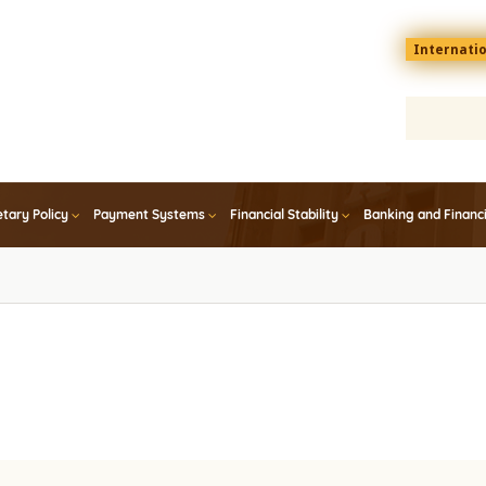
Menu
Internati
top
En
tary Policy
Payment Systems
Financial Stability
Banking and Financ