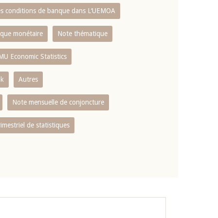
es conditions de banque dans L‘UEMOA
tique monétaire
Note thématique
MU Economic Statistics
ok
Autres
Note mensuelle de conjoncture
rimestriel de statistiques