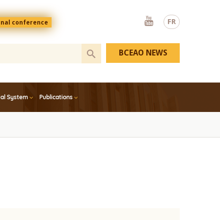
Youtube
FR
onal conference
BCEAO NEWS
ial System
Publications