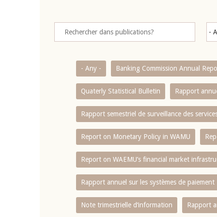
- Any -
Banking Commission Annual Repo
Quaterly Statistical Bulletin
Rapport annue
Rapport semestriel de surveillance des servic
Report on Monetary Policy in WAMU
Rep
Report on WAEMU’s financial market infrastru
Rapport annuel sur les systèmes de paiement
Note trimestrielle d‘information
Rapport a