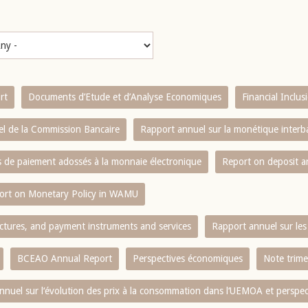
rt
Documents d’Etude et d’Analyse Economiques
Financial Inclu
l de la Commission Bancaire
Rapport annuel sur la monétique inter
es de paiement adossés à la monnaie électronique
Report on deposit 
ort on Monetary Policy in WAMU
ctures, and payment instruments and services
Rapport annuel sur les 
BCEAO Annual Report
Perspectives économiques
Note trime
nnuel sur l‘évolution des prix à la consommation dans l‘UEMOA et perspec