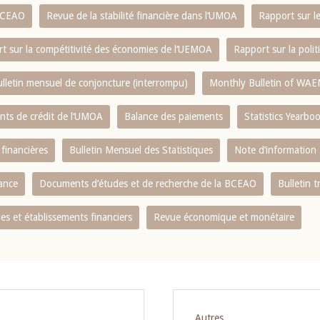
 BCEAO
Revue de la stabilité financière dans l‘UMOA
Rapport sur l
t sur la compétitivité des économies de l‘UEMOA
Rapport sur la poli
lletin mensuel de conjoncture (interrompu)
Monthly Bulletin of WAE
ents de crédit de l‘UMOA
Balance des paiements
Statistics Yearbo
 financières
Bulletin Mensuel des Statistiques
Note d’information
nance
Documents d’études et de recherche de la BCEAO
Bulletin t
s et établissements financiers
Revue économique et monétaire
Autres