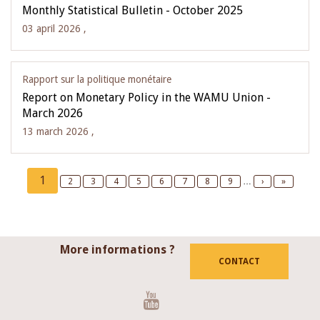
Monthly Statistical Bulletin - October 2025
03 april 2026 ,
Rapport sur la politique monétaire
Report on Monetary Policy in the WAMU Union -
March 2026
13 march 2026 ,
Pagination
Current
1
Page
2
Page
3
Page
4
Page
5
Page
6
Page
7
Page
8
Page
9
…
Next
›
Last
»
page
page
page
More informations ?
CONTACT
Youtube