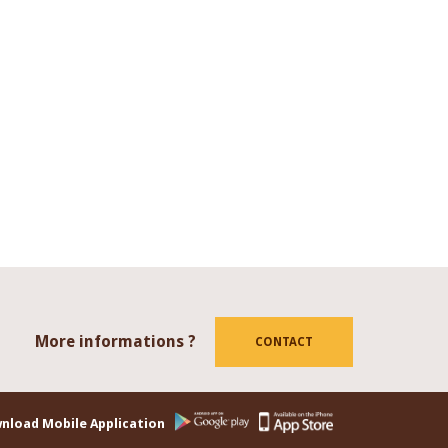
More informations ?
tube
CONTACT
nload Mobile Application