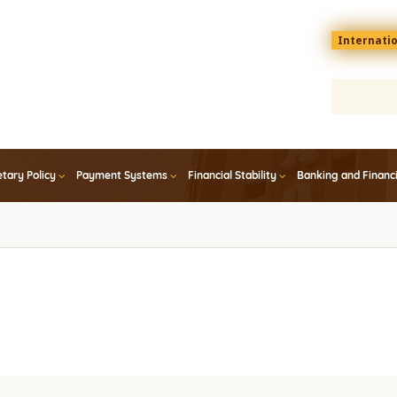
Menu
Internati
top
En
tary Policy
Payment Systems
Financial Stability
Banking and Financ