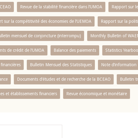
 BCEAO
Revue de la stabilité financière dans l‘UMOA
Rapport sur l
t sur la compétitivité des économies de l‘UEMOA
Rapport sur la poli
lletin mensuel de conjoncture (interrompu)
Monthly Bulletin of WAE
ents de crédit de l‘UMOA
Balance des paiements
Statistics Yearbo
 financières
Bulletin Mensuel des Statistiques
Note d’information
nance
Documents d’études et de recherche de la BCEAO
Bulletin t
s et établissements financiers
Revue économique et monétaire