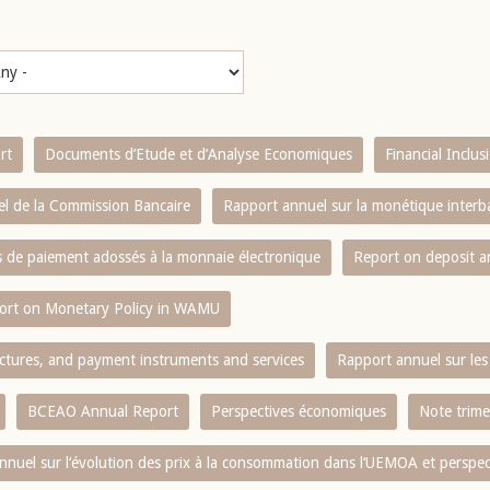
rt
Documents d’Etude et d’Analyse Economiques
Financial Inclu
l de la Commission Bancaire
Rapport annuel sur la monétique inter
es de paiement adossés à la monnaie électronique
Report on deposit 
ort on Monetary Policy in WAMU
ctures, and payment instruments and services
Rapport annuel sur les 
BCEAO Annual Report
Perspectives économiques
Note trime
nnuel sur l‘évolution des prix à la consommation dans l‘UEMOA et perspec