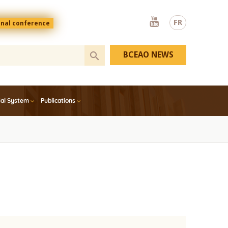
Youtube
FR
onal conference
BCEAO NEWS
ial System
Publications