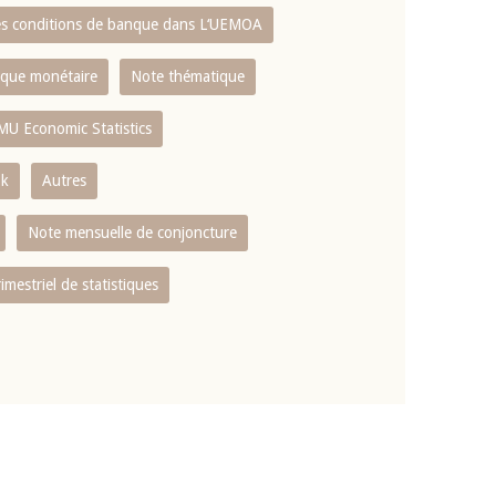
es conditions de banque dans L‘UEMOA
tique monétaire
Note thématique
MU Economic Statistics
ok
Autres
Note mensuelle de conjoncture
rimestriel de statistiques