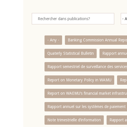
- Any -
Banking Commission Annual Repo
Quaterly Statistical Bulletin
Rapport annue
Rapport semestriel de surveillance des servic
Report on Monetary Policy in WAMU
Rep
Report on WAEMU’s financial market infrastru
Rapport annuel sur les systèmes de paiement
Note trimestrielle d‘information
Rapport a