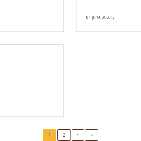
01 june 2022 ,
Current
1
Page
2
Next
›
Last
»