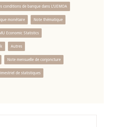
es conditions de banque dans L‘UEMOA
tique monétaire
Note thématique
MU Economic Statistics
ok
Autres
Note mensuelle de conjoncture
rimestriel de statistiques