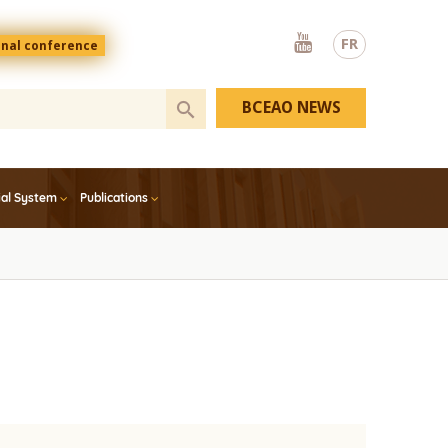
Youtube
FR
onal conference
BCEAO NEWS
ial System
Publications