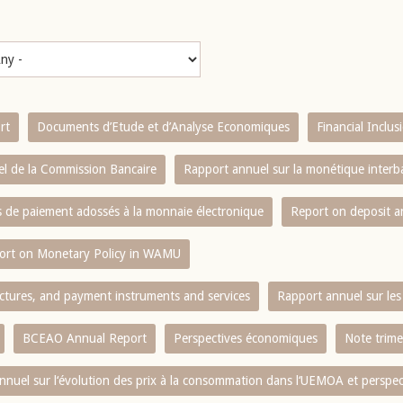
rt
Documents d’Etude et d’Analyse Economiques
Financial Inclu
l de la Commission Bancaire
Rapport annuel sur la monétique inter
es de paiement adossés à la monnaie électronique
Report on deposit 
ort on Monetary Policy in WAMU
ctures, and payment instruments and services
Rapport annuel sur les 
BCEAO Annual Report
Perspectives économiques
Note trime
nnuel sur l‘évolution des prix à la consommation dans l‘UEMOA et perspec