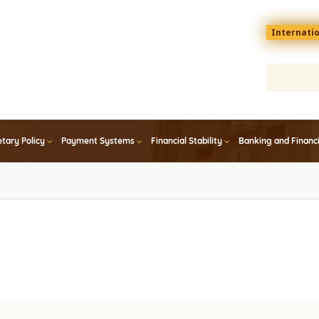
Menu
Internati
top
En
tary Policy
Payment Systems
Financial Stability
Banking and Financ