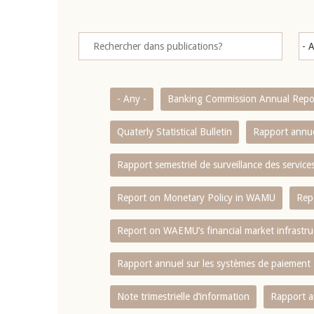
- Any -
Banking Commission Annual Repo
Quaterly Statistical Bulletin
Rapport annue
Rapport semestriel de surveillance des servic
Report on Monetary Policy in WAMU
Rep
Report on WAEMU’s financial market infrastru
Rapport annuel sur les systèmes de paiement
Note trimestrielle d‘information
Rapport a