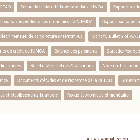
 BCEAO
Revue de la stabilité financière dans l‘UMOA
Rapport sur l
t sur la compétitivité des économies de l‘UEMOA
Rapport sur la poli
lletin mensuel de conjoncture (interrompu)
Monthly Bulletin of WAE
ents de crédit de l‘UMOA
Balance des paiements
Statistics Yearbo
 financières
Bulletin Mensuel des Statistiques
Note d’information
nance
Documents d’études et de recherche de la BCEAO
Bulletin t
s et établissements financiers
Revue économique et monétaire
BCEAO Annual Report