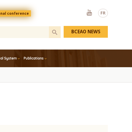
Youtube
FR
onal conference
BCEAO NEWS
ial System
Publications