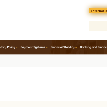
Menu
Internati
top
En
tary Policy
Payment Systems
Financial Stability
Banking and Financ