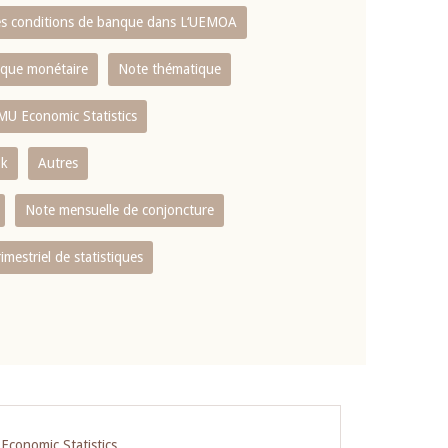
es conditions de banque dans L‘UEMOA
tique monétaire
Note thématique
MU Economic Statistics
ok
Autres
Note mensuelle de conjoncture
rimestriel de statistiques
conomic Statistics