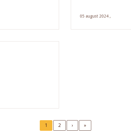
05 august 2024 ,
Current
1
Page
2
Next
›
Last
»