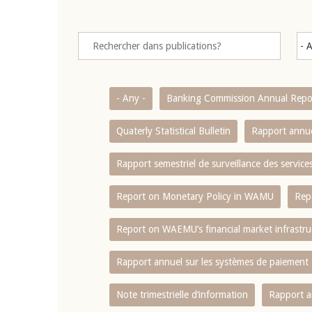
- Any -
Banking Commission Annual Repo
Quaterly Statistical Bulletin
Rapport annue
Rapport semestriel de surveillance des servic
Report on Monetary Policy in WAMU
Rep
Report on WAEMU’s financial market infrastru
Rapport annuel sur les systèmes de paiement
Note trimestrielle d‘information
Rapport a