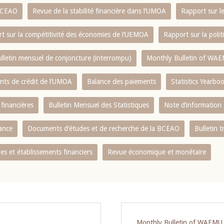
 BCEAO
Revue de la stabilité financière dans l‘UMOA
Rapport sur l
t sur la compétitivité des économies de l‘UEMOA
Rapport sur la poli
lletin mensuel de conjoncture (interrompu)
Monthly Bulletin of WAE
ents de crédit de l‘UMOA
Balance des paiements
Statistics Yearbo
 financières
Bulletin Mensuel des Statistiques
Note d’information
nance
Documents d’études et de recherche de la BCEAO
Bulletin t
s et établissements financiers
Revue économique et monétaire
Monthly Bulletin of WAEMU E