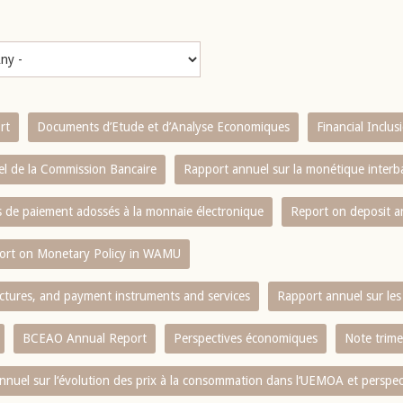
rt
Documents d’Etude et d’Analyse Economiques
Financial Inclu
l de la Commission Bancaire
Rapport annuel sur la monétique inter
es de paiement adossés à la monnaie électronique
Report on deposit 
ort on Monetary Policy in WAMU
ctures, and payment instruments and services
Rapport annuel sur les 
BCEAO Annual Report
Perspectives économiques
Note trime
nnuel sur l‘évolution des prix à la consommation dans l‘UEMOA et perspec