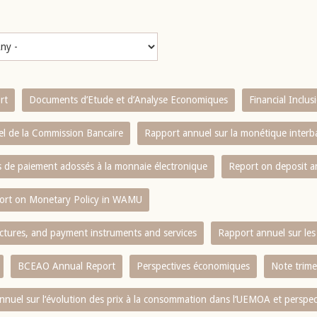
rt
Documents d’Etude et d’Analyse Economiques
Financial Inclu
l de la Commission Bancaire
Rapport annuel sur la monétique inter
es de paiement adossés à la monnaie électronique
Report on deposit 
ort on Monetary Policy in WAMU
ctures, and payment instruments and services
Rapport annuel sur les 
BCEAO Annual Report
Perspectives économiques
Note trime
nnuel sur l‘évolution des prix à la consommation dans l‘UEMOA et perspec