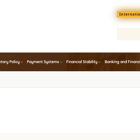
Menu
Internati
top
En
tary Policy
Payment Systems
Financial Stability
Banking and Financ