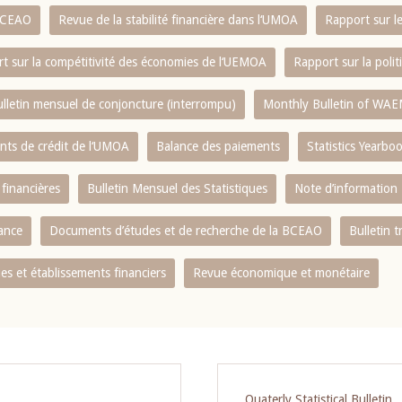
 BCEAO
Revue de la stabilité financière dans l‘UMOA
Rapport sur l
t sur la compétitivité des économies de l‘UEMOA
Rapport sur la poli
lletin mensuel de conjoncture (interrompu)
Monthly Bulletin of WAE
ents de crédit de l‘UMOA
Balance des paiements
Statistics Yearbo
 financières
Bulletin Mensuel des Statistiques
Note d’information
nance
Documents d’études et de recherche de la BCEAO
Bulletin t
s et établissements financiers
Revue économique et monétaire
Quaterly Statistical Bulletin