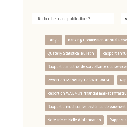
- Any -
Banking Commission Annual Repo
Quaterly Statistical Bulletin
Rapport annue
Rapport semestriel de surveillance des servic
Report on Monetary Policy in WAMU
Rep
Report on WAEMU’s financial market infrastru
Rapport annuel sur les systèmes de paiement
Note trimestrielle d‘information
Rapport a