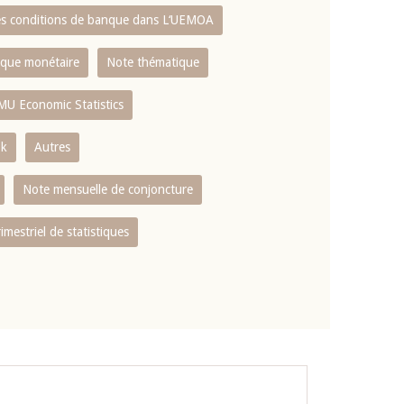
es conditions de banque dans L‘UEMOA
tique monétaire
Note thématique
MU Economic Statistics
ok
Autres
Note mensuelle de conjoncture
rimestriel de statistiques