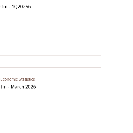
letin - 1Q20256
conomic Statistics
etin - March 2026