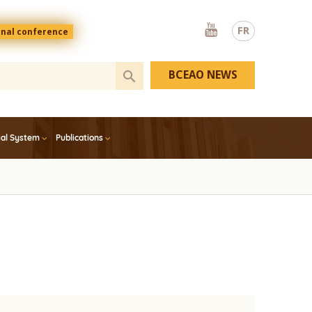
Youtube
FR
onal conference
BCEAO NEWS
ial System
Publications