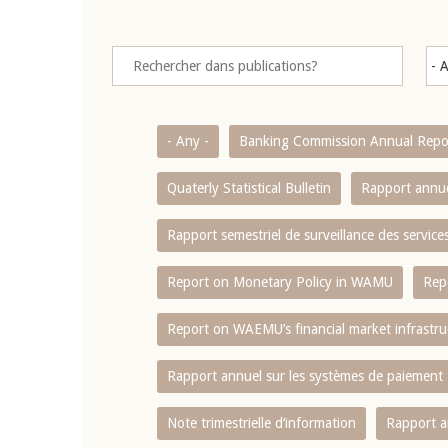
- Any -
Banking Commission Annual Repo
Quaterly Statistical Bulletin
Rapport annue
Rapport semestriel de surveillance des servic
Report on Monetary Policy in WAMU
Rep
Report on WAEMU’s financial market infrastru
Rapport annuel sur les systèmes de paiement
Note trimestrielle d‘information
Rapport a