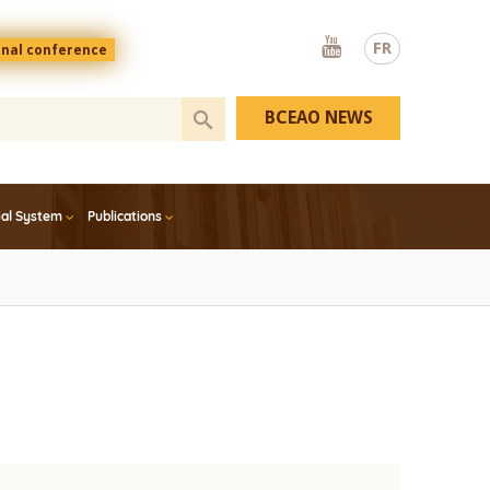
Youtube
FR
onal conference
BCEAO NEWS
ial System
Publications