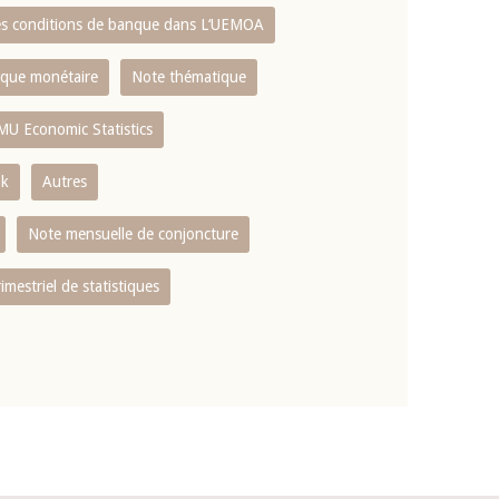
es conditions de banque dans L‘UEMOA
tique monétaire
Note thématique
MU Economic Statistics
ok
Autres
Note mensuelle de conjoncture
rimestriel de statistiques