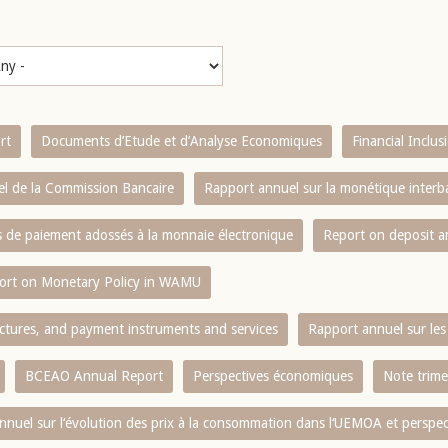
rt
Documents d’Etude et d’Analyse Economiques
Financial Inclu
l de la Commission Bancaire
Rapport annuel sur la monétique inter
es de paiement adossés à la monnaie électronique
Report on deposit 
ort on Monetary Policy in WAMU
ctures, and payment instruments and services
Rapport annuel sur les 
BCEAO Annual Report
Perspectives économiques
Note trime
nnuel sur l‘évolution des prix à la consommation dans l‘UEMOA et perspec