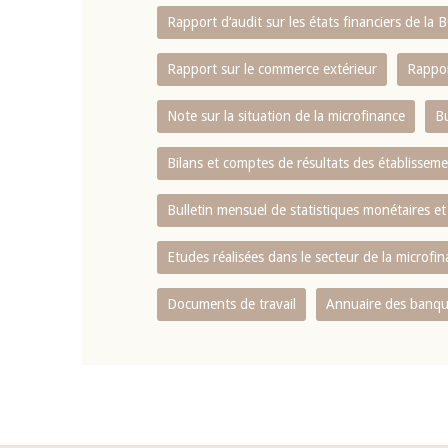
Rapport d‘audit sur les états financiers de la
Rapport sur le commerce extérieur
Rappor
Note sur la situation de la microfinance
Bu
Bilans et comptes de résultats des établissem
Bulletin mensuel de statistiques monétaires et
Etudes réalisées dans le secteur de la microfi
Documents de travail
Annuaire des banque