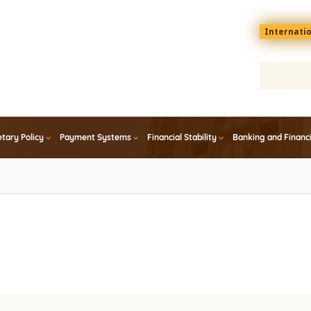
Menu
Internati
top
En
tary Policy
Payment Systems
Financial Stability
Banking and Financ