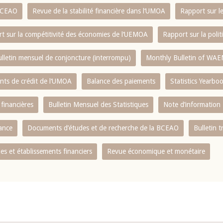
 BCEAO
Revue de la stabilité financière dans l‘UMOA
Rapport sur l
t sur la compétitivité des économies de l‘UEMOA
Rapport sur la poli
lletin mensuel de conjoncture (interrompu)
Monthly Bulletin of WAE
ents de crédit de l‘UMOA
Balance des paiements
Statistics Yearbo
 financières
Bulletin Mensuel des Statistiques
Note d’information
nance
Documents d’études et de recherche de la BCEAO
Bulletin t
s et établissements financiers
Revue économique et monétaire