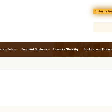
Menu
Internati
top
En
tary Policy
Payment Systems
Financial Stability
Banking and Financ