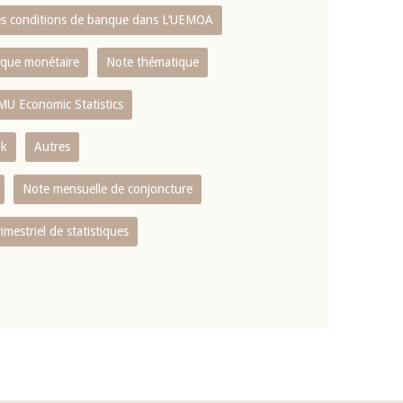
es conditions de banque dans L‘UEMOA
tique monétaire
Note thématique
MU Economic Statistics
ok
Autres
Note mensuelle de conjoncture
rimestriel de statistiques