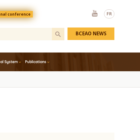
Youtube
FR
onal conference
BCEAO NEWS
ial System
Publications