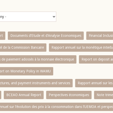
rt
Documents d’Etude et d’Analyse Economiques
Financial Inclu
l de la Commission Bancaire
Rapport annuel sur la monétique inter
es de paiement adossés à la monnaie électronique
Report on deposit 
ort on Monetary Policy in WAMU
ctures, and payment instruments and services
Rapport annuel sur les 
BCEAO Annual Report
Perspectives économiques
Note trime
nnuel sur l‘évolution des prix à la consommation dans l‘UEMOA et perspec