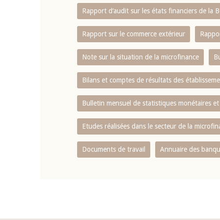
Rapport d‘audit sur les états financiers de la
Rapport sur le commerce extérieur
Rappor
Note sur la situation de la microfinance
Bu
Bilans et comptes de résultats des établissem
Bulletin mensuel de statistiques monétaires et
Etudes réalisées dans le secteur de la microfi
Documents de travail
Annuaire des banque