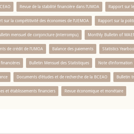
 BCEAO
Revue de la stabilité financière dans l‘UMOA
Rapport sur l
t sur la compétitivité des économies de l‘UEMOA
Rapport sur la poli
lletin mensuel de conjoncture (interrompu)
Monthly Bulletin of WAE
ents de crédit de l‘UMOA
Balance des paiements
Statistics Yearbo
 financières
Bulletin Mensuel des Statistiques
Note d’information
nance
Documents d’études et de recherche de la BCEAO
Bulletin t
s et établissements financiers
Revue économique et monétaire