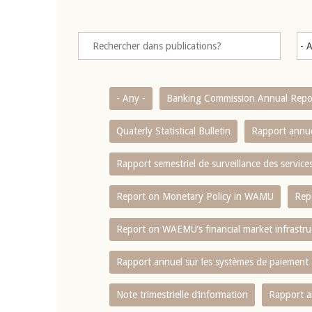
- Any -
Banking Commission Annual Repo
Quaterly Statistical Bulletin
Rapport annue
Rapport semestriel de surveillance des servic
Report on Monetary Policy in WAMU
Rep
Report on WAEMU’s financial market infrastru
Rapport annuel sur les systèmes de paiement
Note trimestrielle d‘information
Rapport a