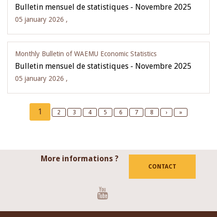
Bulletin mensuel de statistiques - Novembre 2025
05 january 2026 ,
Monthly Bulletin of WAEMU Economic Statistics
Bulletin mensuel de statistiques - Novembre 2025
05 january 2026 ,
Pagination
Current
1
Page
2
Page
3
Page
4
Page
5
Page
6
Page
7
Page
8
Next
›
Last
»
page
page
page
More informations ?
CONTACT
Youtube