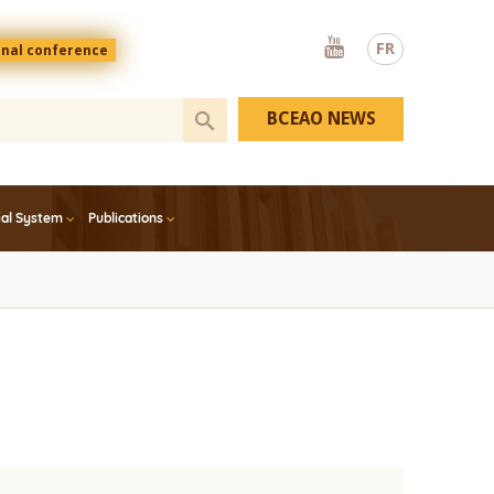
Youtube
FR
onal conference
BCEAO NEWS
ial System
Publications