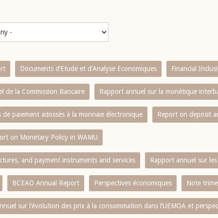
rt
Documents d’Etude et d’Analyse Economiques
Financial Inclu
l de la Commission Bancaire
Rapport annuel sur la monétique inter
es de paiement adossés à la monnaie électronique
Report on deposit 
ort on Monetary Policy in WAMU
ctures, and payment instruments and services
Rapport annuel sur les 
BCEAO Annual Report
Perspectives économiques
Note trime
nnuel sur l‘évolution des prix à la consommation dans l‘UEMOA et perspec