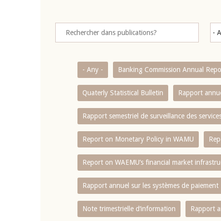
- Any -
Banking Commission Annual Repo
Quaterly Statistical Bulletin
Rapport annue
Rapport semestriel de surveillance des servic
Report on Monetary Policy in WAMU
Rep
Report on WAEMU’s financial market infrastru
Rapport annuel sur les systèmes de paiement
Note trimestrielle d‘information
Rapport a