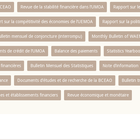
 BCEAO
Revue de la stabilité financière dans l‘UMOA
Rapport sur l
t sur la compétitivité des économies de l‘UEMOA
Rapport sur la poli
lletin mensuel de conjoncture (interrompu)
Monthly Bulletin of WAE
ents de crédit de l‘UMOA
Balance des paiements
Statistics Yearbo
 financières
Bulletin Mensuel des Statistiques
Note d’information
nance
Documents d’études et de recherche de la BCEAO
Bulletin t
s et établissements financiers
Revue économique et monétaire