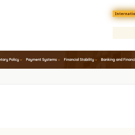
Menu
Internati
top
En
tary Policy
Payment Systems
Financial Stability
Banking and Financ