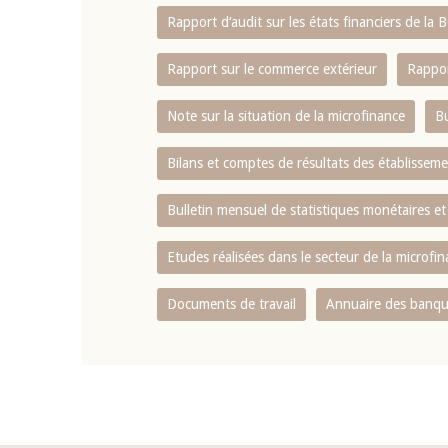
Rapport d‘audit sur les états financiers de la
Rapport sur le commerce extérieur
Rappor
Note sur la situation de la microfinance
Bu
Bilans et comptes de résultats des établissem
Bulletin mensuel de statistiques monétaires et
Etudes réalisées dans le secteur de la microfi
Documents de travail
Annuaire des banque