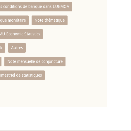
es conditions de banque dans L‘UEMOA
tique monétaire
Note thématique
MU Economic Statistics
ok
Autres
Note mensuelle de conjoncture
rimestriel de statistiques