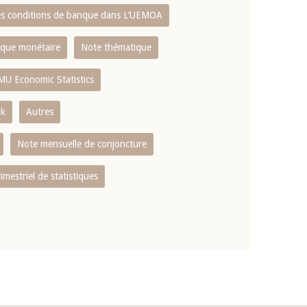
es conditions de banque dans L‘UEMOA
tique monétaire
Note thématique
MU Economic Statistics
ok
Autres
Note mensuelle de conjoncture
rimestriel de statistiques