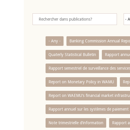
- Any -
Banking Commission Annual Repo
Quaterly Statistical Bulletin
Rapport annue
Rapport semestriel de surveillance des servic
Report on Monetary Policy in WAMU
Rep
Report on WAEMU’s financial market infrastru
Rapport annuel sur les systèmes de paiement
Note trimestrielle d‘information
Rapport a