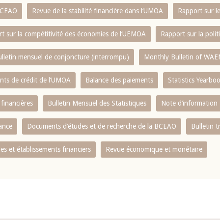
 BCEAO
Revue de la stabilité financière dans l‘UMOA
Rapport sur l
t sur la compétitivité des économies de l‘UEMOA
Rapport sur la poli
lletin mensuel de conjoncture (interrompu)
Monthly Bulletin of WAE
ents de crédit de l‘UMOA
Balance des paiements
Statistics Yearbo
 financières
Bulletin Mensuel des Statistiques
Note d’information
nance
Documents d’études et de recherche de la BCEAO
Bulletin t
s et établissements financiers
Revue économique et monétaire