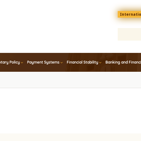
Menu
Internati
top
En
tary Policy
Payment Systems
Financial Stability
Banking and Financ