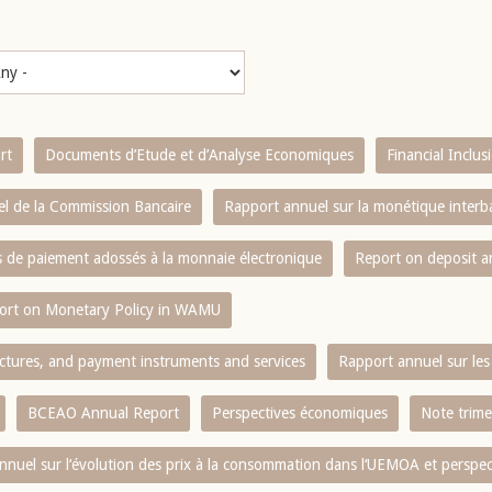
rt
Documents d’Etude et d’Analyse Economiques
Financial Inclu
l de la Commission Bancaire
Rapport annuel sur la monétique inter
es de paiement adossés à la monnaie électronique
Report on deposit 
ort on Monetary Policy in WAMU
ctures, and payment instruments and services
Rapport annuel sur les 
BCEAO Annual Report
Perspectives économiques
Note trime
nnuel sur l‘évolution des prix à la consommation dans l‘UEMOA et perspec