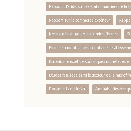
Rapport d‘audit sur les états financiers de la
Rapport sur le commerce extérieur
Rappor
Note sur la situation de la microfinance
Bu
Bilans et comptes de résultats des établissem
Bulletin mensuel de statistiques monétaires et
Etudes réalisées dans le secteur de la microfi
Documents de travail
Annuaire des banque