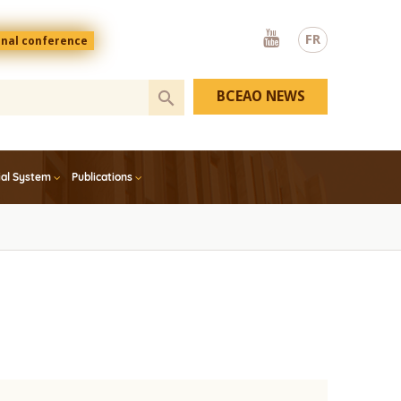
Youtube
FR
onal conference
BCEAO NEWS
ial System
Publications