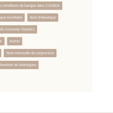
es conditions de banque dans L‘UEMOA
tique monétaire
Note thématique
MU Economic Statistics
ok
Autres
Note mensuelle de conjoncture
rimestriel de statistiques