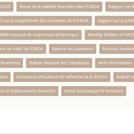
 BCEAO
Revue de la stabilité financière dans l‘UMOA
Rapport sur l
t sur la compétitivité des économies de l‘UEMOA
Rapport sur la poli
lletin mensuel de conjoncture (interrompu)
Monthly Bulletin of WAE
ents de crédit de l‘UMOA
Balance des paiements
Statistics Yearbo
 financières
Bulletin Mensuel des Statistiques
Note d’information
nance
Documents d’études et de recherche de la BCEAO
Bulletin t
s et établissements financiers
Revue économique et monétaire