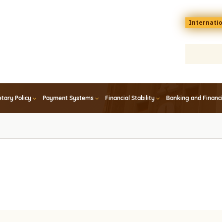
Menu
Internati
top
En
tary Policy
Payment Systems
Financial Stability
Banking and Financ