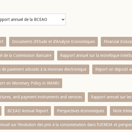
rt
Documents d’Etude et d’Analyse Economiques
Financial Inclu
l de la Commission Bancaire
Rapport annuel sur la monétique inter
es de paiement adossés à la monnaie électronique
Report on deposit 
ort on Monetary Policy in WAMU
ctures, and payment instruments and services
Rapport annuel sur les 
BCEAO Annual Report
Perspectives économiques
Note trime
nnuel sur l‘évolution des prix à la consommation dans l‘UEMOA et perspec