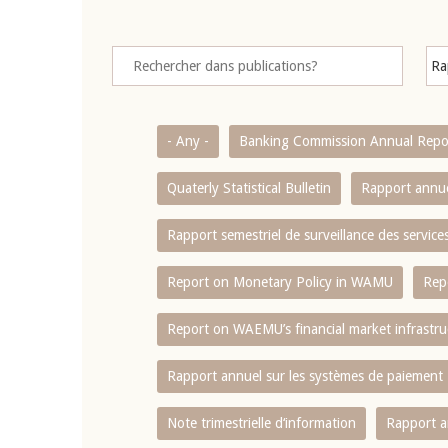
- Any -
Banking Commission Annual Repo
Quaterly Statistical Bulletin
Rapport annue
Rapport semestriel de surveillance des servic
Report on Monetary Policy in WAMU
Rep
Report on WAEMU’s financial market infrastru
Rapport annuel sur les systèmes de paiement
Note trimestrielle d‘information
Rapport a