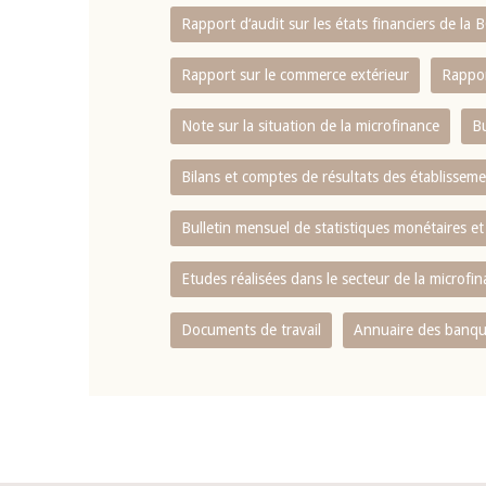
Rapport d‘audit sur les états financiers de la
Rapport sur le commerce extérieur
Rappor
Note sur la situation de la microfinance
Bu
Bilans et comptes de résultats des établissem
Bulletin mensuel de statistiques monétaires et
Etudes réalisées dans le secteur de la microfi
Documents de travail
Annuaire des banque