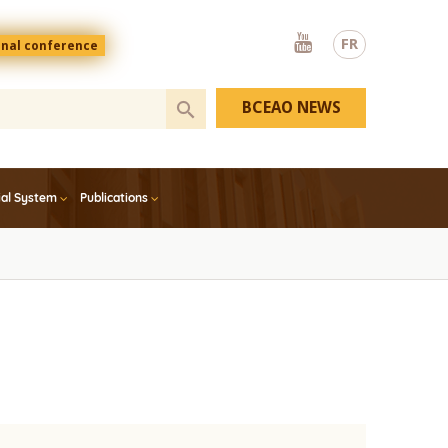
Youtube
FR
onal conference
BCEAO NEWS
ial System
Publications