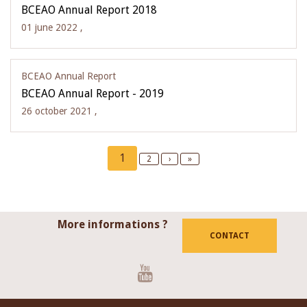
BCEAO Annual Report 2018
01 june 2022 ,
BCEAO Annual Report
BCEAO Annual Report - 2019
26 october 2021 ,
Pagination
Current
1
Page
2
Next
›
Last
»
page
page
page
More informations ?
CONTACT
Youtube