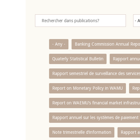
- Any -
Banking Commission Annual Repo
Quaterly Statistical Bulletin
Rapport annue
Rapport semestriel de surveillance des servic
Report on Monetary Policy in WAMU
Rep
Report on WAEMU’s financial market infrastru
Rapport annuel sur les systèmes de paiement
Note trimestrielle d‘information
Rapport a