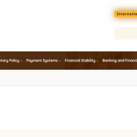
Menu
Internati
top
En
tary Policy
Payment Systems
Financial Stability
Banking and Financ