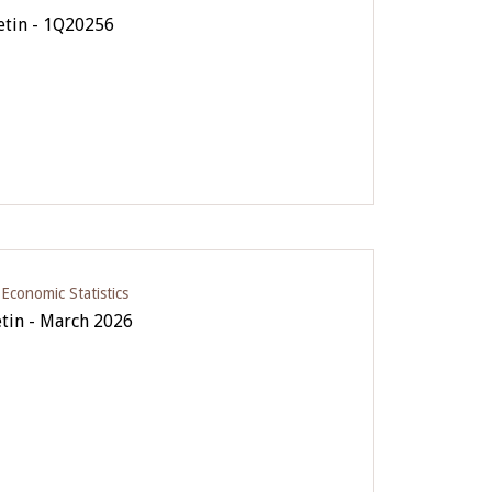
letin - 1Q20256
conomic Statistics
etin - March 2026