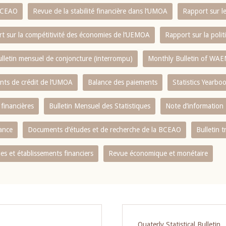
 BCEAO
Revue de la stabilité financière dans l‘UMOA
Rapport sur l
t sur la compétitivité des économies de l‘UEMOA
Rapport sur la poli
lletin mensuel de conjoncture (interrompu)
Monthly Bulletin of WAE
ents de crédit de l‘UMOA
Balance des paiements
Statistics Yearbo
 financières
Bulletin Mensuel des Statistiques
Note d’information
nance
Documents d’études et de recherche de la BCEAO
Bulletin t
s et établissements financiers
Revue économique et monétaire
Quaterly Statistical Bulletin