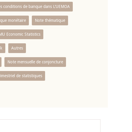
es conditions de banque dans L‘UEMOA
tique monétaire
Note thématique
MU Economic Statistics
ok
Autres
Note mensuelle de conjoncture
rimestriel de statistiques