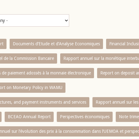
rt
Documents d’Etude et d’Analyse Economiques
Financial Inclu
l de la Commission Bancaire
Rapport annuel sur la monétique inter
es de paiement adossés à la monnaie électronique
Report on deposit 
ort on Monetary Policy in WAMU
ctures, and payment instruments and services
Rapport annuel sur les 
BCEAO Annual Report
Perspectives économiques
Note trime
nnuel sur l‘évolution des prix à la consommation dans l‘UEMOA et perspec