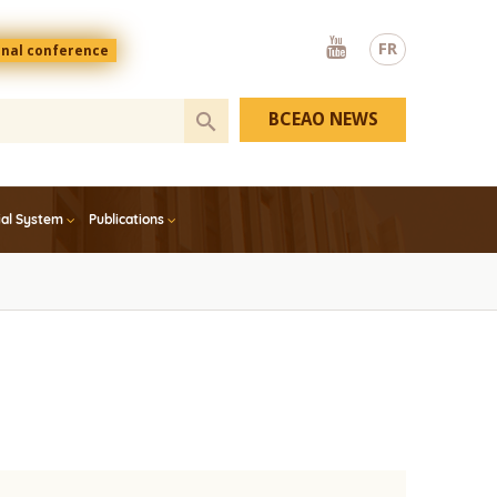
Youtube
FR
onal conference
BCEAO NEWS
ial System
Publications