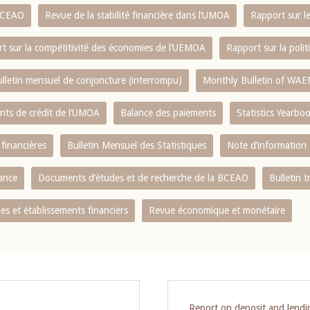
 BCEAO
Revue de la stabilité financière dans l‘UMOA
Rapport sur l
t sur la compétitivité des économies de l‘UEMOA
Rapport sur la poli
lletin mensuel de conjoncture (interrompu)
Monthly Bulletin of WAE
ents de crédit de l‘UMOA
Balance des paiements
Statistics Yearbo
 financières
Bulletin Mensuel des Statistiques
Note d’information
nance
Documents d’études et de recherche de la BCEAO
Bulletin t
s et établissements financiers
Revue économique et monétaire
Report on deposit and lend