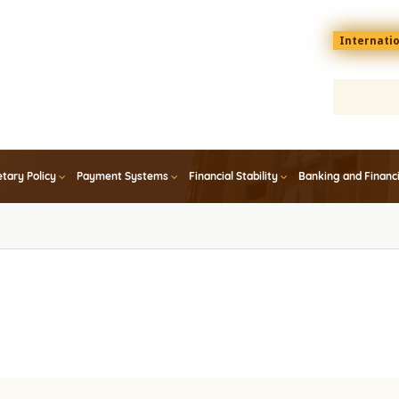
Menu
Internati
top
En
tary Policy
Payment Systems
Financial Stability
Banking and Financ