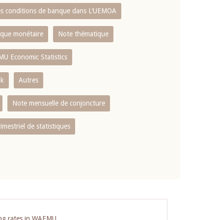
es conditions de banque dans L‘UEMOA
tique monétaire
Note thématique
MU Economic Statistics
ok
Autres
Note mensuelle de conjoncture
rimestriel de statistiques
ing rates in WAEMU