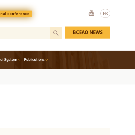
Youtube
FR
onal conference
BCEAO NEWS
ial System
Publications