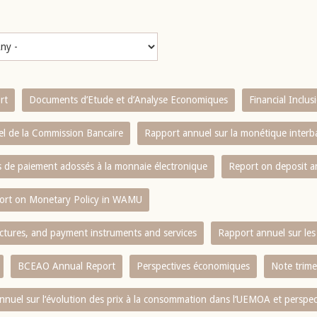
rt
Documents d’Etude et d’Analyse Economiques
Financial Inclu
l de la Commission Bancaire
Rapport annuel sur la monétique inter
es de paiement adossés à la monnaie électronique
Report on deposit 
ort on Monetary Policy in WAMU
ctures, and payment instruments and services
Rapport annuel sur les 
BCEAO Annual Report
Perspectives économiques
Note trime
nnuel sur l‘évolution des prix à la consommation dans l‘UEMOA et perspec