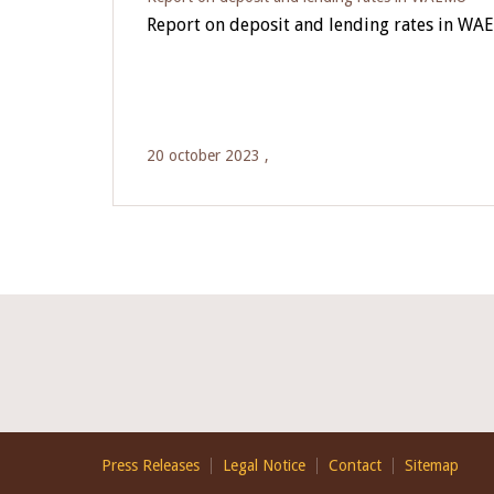
Report on deposit and lending rates in WA
20 october 2023 ,
Footer
Press Releases
Legal Notice
Contact
Sitemap
EN