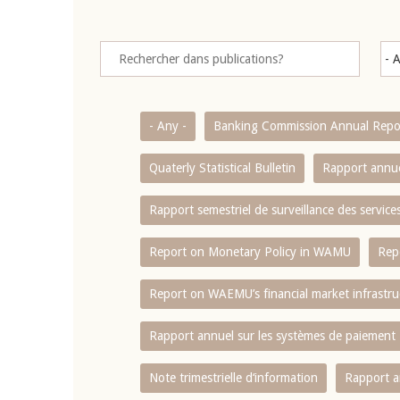
- Any -
Banking Commission Annual Repo
Quaterly Statistical Bulletin
Rapport annue
Rapport semestriel de surveillance des servic
Report on Monetary Policy in WAMU
Rep
Report on WAEMU’s financial market infrastru
Rapport annuel sur les systèmes de paiement
Note trimestrielle d‘information
Rapport a