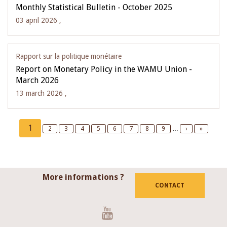
Monthly Statistical Bulletin - October 2025
03 april 2026 ,
Rapport sur la politique monétaire
Report on Monetary Policy in the WAMU Union -
March 2026
13 march 2026 ,
Pagination
Current
1
Page
2
Page
3
Page
4
Page
5
Page
6
Page
7
Page
8
Page
9
…
Next
›
Last
»
page
page
page
More informations ?
CONTACT
Youtube