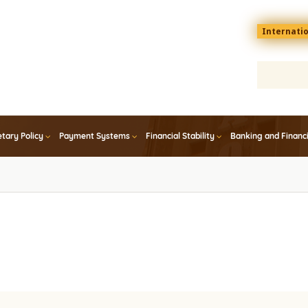
Menu
Internati
top
En
tary Policy
Payment Systems
Financial Stability
Banking and Financ