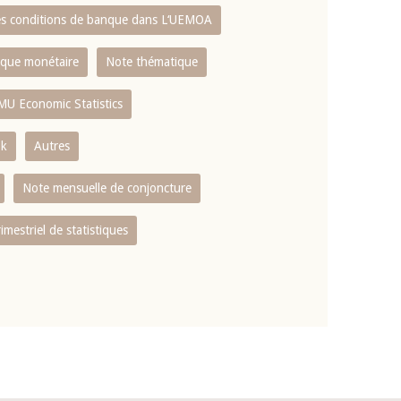
es conditions de banque dans L‘UEMOA
tique monétaire
Note thématique
MU Economic Statistics
ok
Autres
Note mensuelle de conjoncture
rimestriel de statistiques