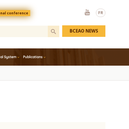
Youtube
FR
onal conference
BCEAO NEWS
ial System
Publications