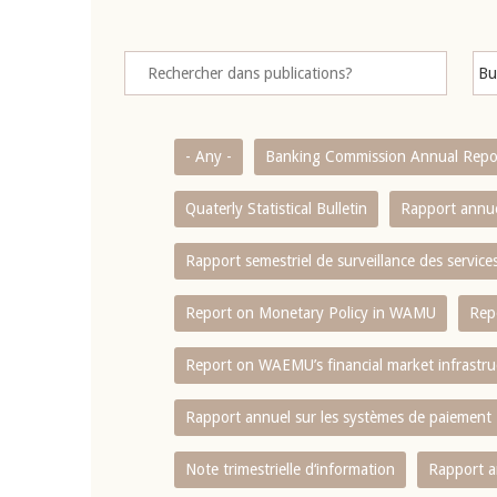
- Any -
Banking Commission Annual Repo
Quaterly Statistical Bulletin
Rapport annue
Rapport semestriel de surveillance des servic
Report on Monetary Policy in WAMU
Rep
Report on WAEMU’s financial market infrastru
Rapport annuel sur les systèmes de paiement
Note trimestrielle d‘information
Rapport a