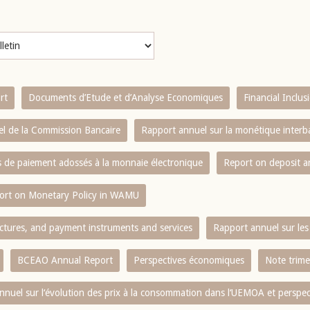
rt
Documents d’Etude et d’Analyse Economiques
Financial Inclu
l de la Commission Bancaire
Rapport annuel sur la monétique inter
es de paiement adossés à la monnaie électronique
Report on deposit 
ort on Monetary Policy in WAMU
ctures, and payment instruments and services
Rapport annuel sur les 
BCEAO Annual Report
Perspectives économiques
Note trime
nnuel sur l‘évolution des prix à la consommation dans l‘UEMOA et perspec