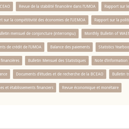
 BCEAO
Revue de la stabilité financière dans l‘UMOA
Rapport sur l
t sur la compétitivité des économies de l‘UEMOA
Rapport sur la poli
lletin mensuel de conjoncture (interrompu)
Monthly Bulletin of WAE
ents de crédit de l‘UMOA
Balance des paiements
Statistics Yearbo
 financières
Bulletin Mensuel des Statistiques
Note d’information
nance
Documents d’études et de recherche de la BCEAO
Bulletin t
s et établissements financiers
Revue économique et monétaire