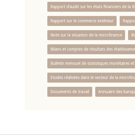
Rapport d‘audit sur les états financiers de la
Rapport sur le commerce extérieur
Rappor
Note sur la situation de la microfinance
Bu
Bilans et comptes de résultats des établissem
Bulletin mensuel de statistiques monétaires et
Etudes réalisées dans le secteur de la microfi
Documents de travail
Annuaire des banque