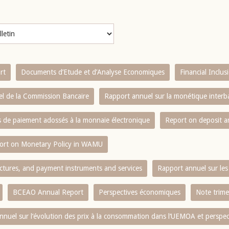
rt
Documents d’Etude et d’Analyse Economiques
Financial Inclu
l de la Commission Bancaire
Rapport annuel sur la monétique inter
es de paiement adossés à la monnaie électronique
Report on deposit 
ort on Monetary Policy in WAMU
ctures, and payment instruments and services
Rapport annuel sur les 
BCEAO Annual Report
Perspectives économiques
Note trime
nnuel sur l‘évolution des prix à la consommation dans l‘UEMOA et perspec