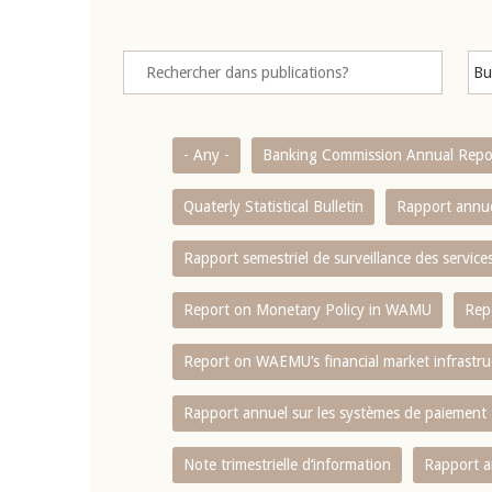
- Any -
Banking Commission Annual Repo
Quaterly Statistical Bulletin
Rapport annue
Rapport semestriel de surveillance des servic
Report on Monetary Policy in WAMU
Rep
Report on WAEMU’s financial market infrastru
Rapport annuel sur les systèmes de paiement
Note trimestrielle d‘information
Rapport a