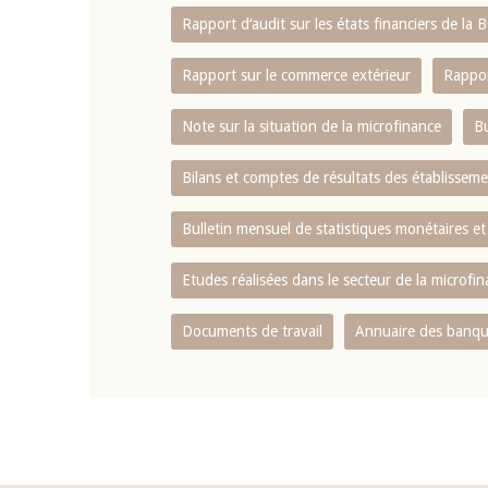
Rapport d‘audit sur les états financiers de la
Rapport sur le commerce extérieur
Rappor
Note sur la situation de la microfinance
Bu
Bilans et comptes de résultats des établissem
Bulletin mensuel de statistiques monétaires et
Etudes réalisées dans le secteur de la microfi
Documents de travail
Annuaire des banque