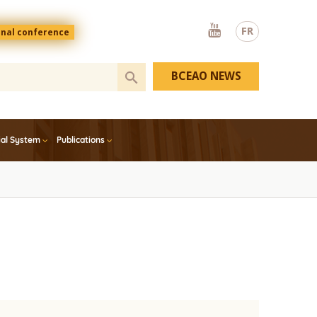
Youtube
FR
onal conference
BCEAO NEWS
ial System
Publications