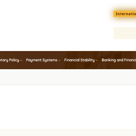
Menu
Internati
top
En
tary Policy
Payment Systems
Financial Stability
Banking and Financ