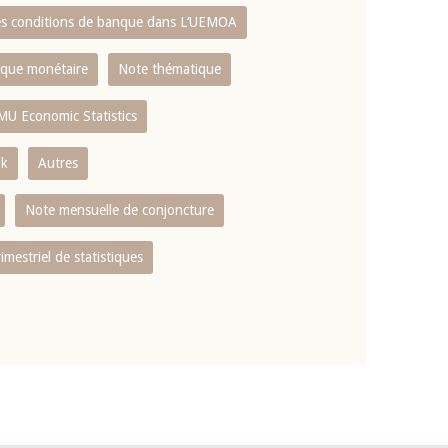
es conditions de banque dans L‘UEMOA
tique monétaire
Note thématique
MU Economic Statistics
ok
Autres
Note mensuelle de conjoncture
rimestriel de statistiques