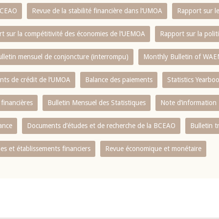
 BCEAO
Revue de la stabilité financière dans l‘UMOA
Rapport sur l
t sur la compétitivité des économies de l‘UEMOA
Rapport sur la poli
lletin mensuel de conjoncture (interrompu)
Monthly Bulletin of WAE
ents de crédit de l‘UMOA
Balance des paiements
Statistics Yearbo
 financières
Bulletin Mensuel des Statistiques
Note d’information
nance
Documents d’études et de recherche de la BCEAO
Bulletin t
s et établissements financiers
Revue économique et monétaire