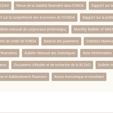
 BCEAO
Revue de la stabilité financière dans l‘UMOA
Rapport sur l
t sur la compétitivité des économies de l‘UEMOA
Rapport sur la poli
lletin mensuel de conjoncture (interrompu)
Monthly Bulletin of WAE
ents de crédit de l‘UMOA
Balance des paiements
Statistics Yearbo
 financières
Bulletin Mensuel des Statistiques
Note d’information
nance
Documents d’études et de recherche de la BCEAO
Bulletin t
s et établissements financiers
Revue économique et monétaire