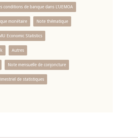
es conditions de banque dans L‘UEMOA
tique monétaire
Note thématique
MU Economic Statistics
ok
Autres
Note mensuelle de conjoncture
rimestriel de statistiques