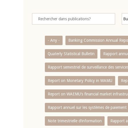
- Any -
Banking Commission Annual Repo
Quaterly Statistical Bulletin
Rapport annue
Rapport semestriel de surveillance des servic
Report on Monetary Policy in WAMU
Rep
Report on WAEMU’s financial market infrastru
Rapport annuel sur les systèmes de paiement
Note trimestrielle d‘information
Rapport a