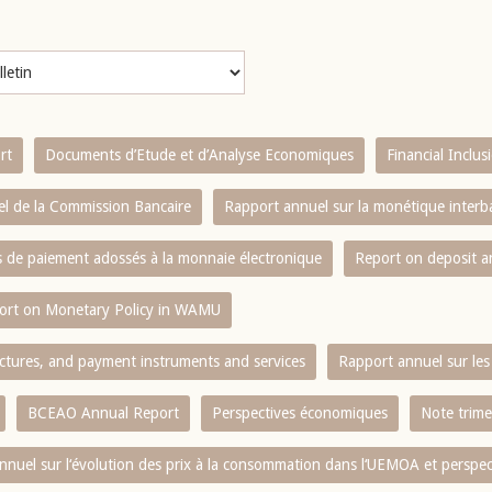
rt
Documents d’Etude et d’Analyse Economiques
Financial Inclu
l de la Commission Bancaire
Rapport annuel sur la monétique inter
es de paiement adossés à la monnaie électronique
Report on deposit 
ort on Monetary Policy in WAMU
ctures, and payment instruments and services
Rapport annuel sur les 
BCEAO Annual Report
Perspectives économiques
Note trime
nnuel sur l‘évolution des prix à la consommation dans l‘UEMOA et perspec