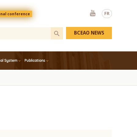
Youtube
FR
onal conference
BCEAO NEWS
ial System
Publications