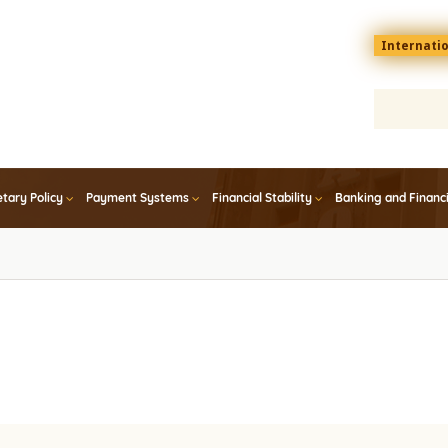
Menu
Internati
top
En
tary Policy
Payment Systems
Financial Stability
Banking and Financ