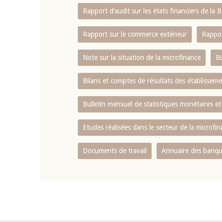
Rapport d‘audit sur les états financiers de la
Rapport sur le commerce extérieur
Rappor
Note sur la situation de la microfinance
Bu
Bilans et comptes de résultats des établissem
Bulletin mensuel de statistiques monétaires et
Etudes réalisées dans le secteur de la microfi
Documents de travail
Annuaire des banque