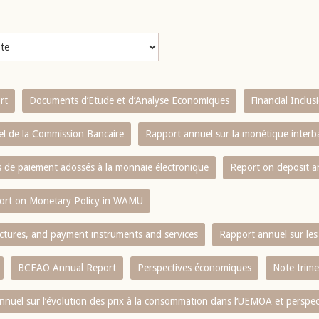
rt
Documents d’Etude et d’Analyse Economiques
Financial Inclu
l de la Commission Bancaire
Rapport annuel sur la monétique inter
es de paiement adossés à la monnaie électronique
Report on deposit 
ort on Monetary Policy in WAMU
ctures, and payment instruments and services
Rapport annuel sur les 
BCEAO Annual Report
Perspectives économiques
Note trime
nnuel sur l‘évolution des prix à la consommation dans l‘UEMOA et perspec