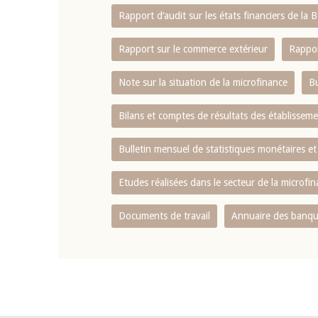
Rapport d‘audit sur les états financiers de la
Rapport sur le commerce extérieur
Rappor
Note sur la situation de la microfinance
Bu
Bilans et comptes de résultats des établissem
Bulletin mensuel de statistiques monétaires et
Etudes réalisées dans le secteur de la microfi
Documents de travail
Annuaire des banque