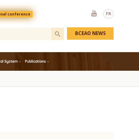
Youtube
FR
onal conference
BCEAO NEWS
ial System
Publications