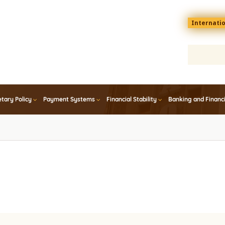
Menu
Internati
top
En
tary Policy
Payment Systems
Financial Stability
Banking and Financ