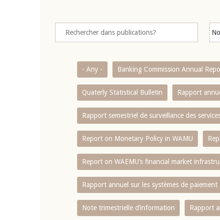
- Any -
Banking Commission Annual Repo
Quaterly Statistical Bulletin
Rapport annue
Rapport semestriel de surveillance des servic
Report on Monetary Policy in WAMU
Rep
Report on WAEMU’s financial market infrastru
Rapport annuel sur les systèmes de paiement
Note trimestrielle d‘information
Rapport a