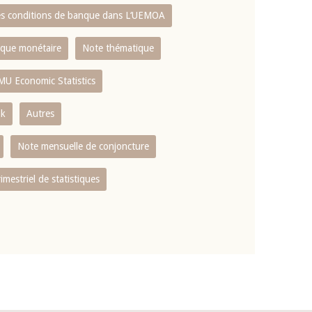
es conditions de banque dans L‘UEMOA
tique monétaire
Note thématique
MU Economic Statistics
ok
Autres
Note mensuelle de conjoncture
rimestriel de statistiques