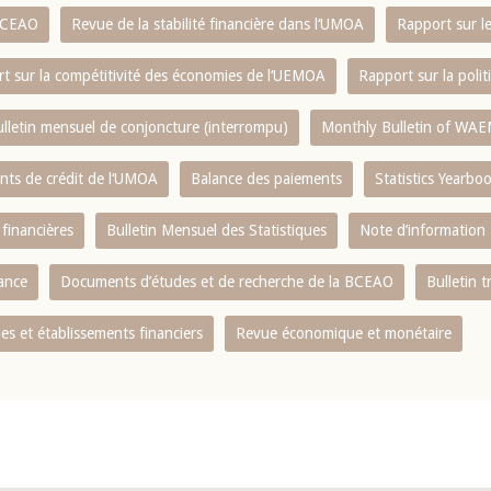
 BCEAO
Revue de la stabilité financière dans l‘UMOA
Rapport sur l
t sur la compétitivité des économies de l‘UEMOA
Rapport sur la poli
lletin mensuel de conjoncture (interrompu)
Monthly Bulletin of WAE
ents de crédit de l‘UMOA
Balance des paiements
Statistics Yearbo
 financières
Bulletin Mensuel des Statistiques
Note d’information
nance
Documents d’études et de recherche de la BCEAO
Bulletin t
s et établissements financiers
Revue économique et monétaire