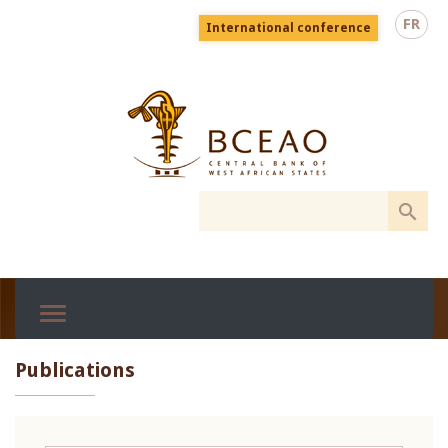
Skip
Menu
FR
International conference
to
top
En
main
content
Publications