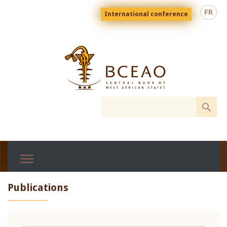
Skip
Menu
FR
International conference
to
top
En
main
content
Publications