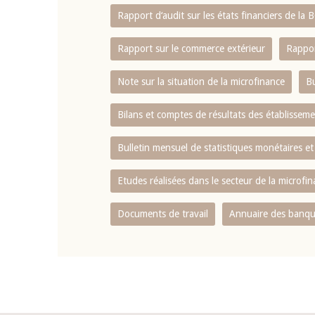
Rapport d‘audit sur les états financiers de la
Rapport sur le commerce extérieur
Rappor
Note sur la situation de la microfinance
Bu
Bilans et comptes de résultats des établissem
Bulletin mensuel de statistiques monétaires et
Etudes réalisées dans le secteur de la microfi
Documents de travail
Annuaire des banque