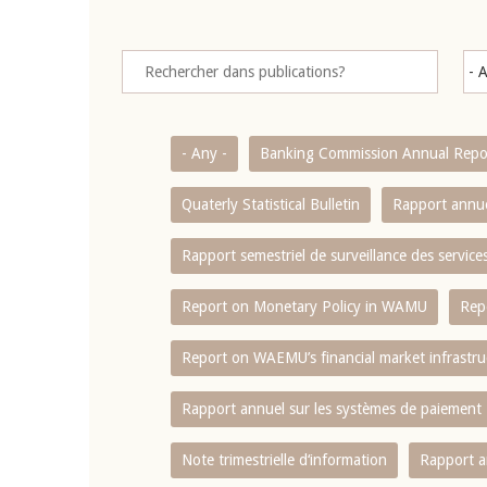
- Any -
Banking Commission Annual Repo
Quaterly Statistical Bulletin
Rapport annue
Rapport semestriel de surveillance des servic
Report on Monetary Policy in WAMU
Rep
Report on WAEMU’s financial market infrastru
Rapport annuel sur les systèmes de paiement
Note trimestrielle d‘information
Rapport a