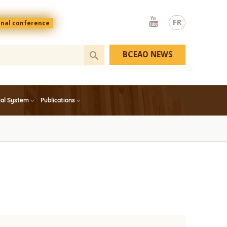
Youtube
FR
onal conference
BCEAO NEWS
ial System
Publications