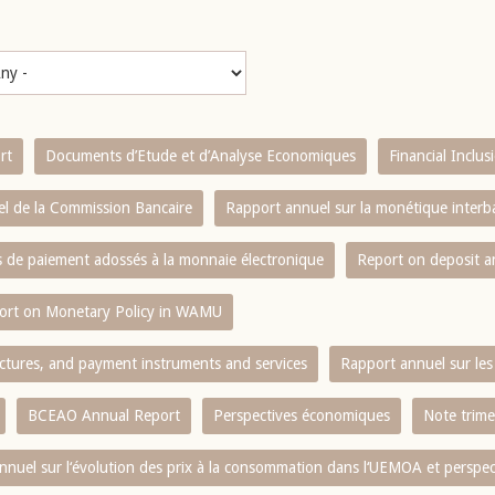
rt
Documents d’Etude et d’Analyse Economiques
Financial Inclu
l de la Commission Bancaire
Rapport annuel sur la monétique inter
es de paiement adossés à la monnaie électronique
Report on deposit 
ort on Monetary Policy in WAMU
ctures, and payment instruments and services
Rapport annuel sur les 
BCEAO Annual Report
Perspectives économiques
Note trime
nnuel sur l‘évolution des prix à la consommation dans l‘UEMOA et perspec