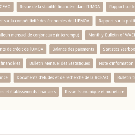
 BCEAO
Revue de la stabilité financière dans l‘UMOA
Rapport sur l
t sur la compétitivité des économies de l‘UEMOA
Rapport sur la poli
lletin mensuel de conjoncture (interrompu)
Monthly Bulletin of WAE
ents de crédit de l‘UMOA
Balance des paiements
Statistics Yearbo
 financières
Bulletin Mensuel des Statistiques
Note d’information
nance
Documents d’études et de recherche de la BCEAO
Bulletin t
s et établissements financiers
Revue économique et monétaire