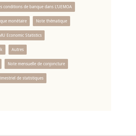
es conditions de banque dans L‘UEMOA
tique monétaire
Note thématique
MU Economic Statistics
ok
Autres
Note mensuelle de conjoncture
rimestriel de statistiques