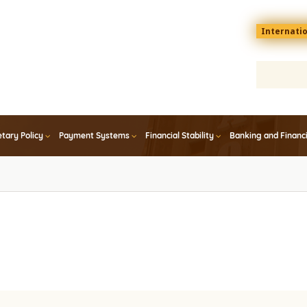
Menu
Internati
top
En
tary Policy
Payment Systems
Financial Stability
Banking and Financ