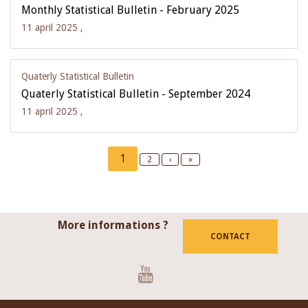
Monthly Statistical Bulletin - February 2025
11 april 2025 ,
Quaterly Statistical Bulletin
Quaterly Statistical Bulletin - September 2024
11 april 2025 ,
Pagination
Current
1
Page
2
Next
›
Last
»
page
page
page
More informations ?
CONTACT
Youtube